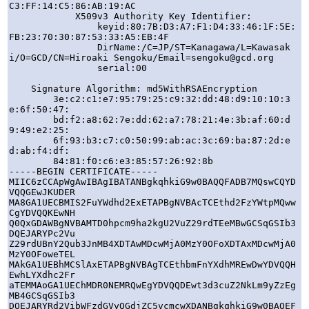
C3:FF:14:C5:86:AB:19:AC

            X509v3 Authority Key Identifier: 

                keyid:80:7B:D3:A7:F1:D4:33:46:1F:5E:
FB:23:70:30:87:53:33:A5:EB:4F

                DirName:/C=JP/ST=Kanagawa/L=Kawasak
i/O=GCD/CN=Hiroaki Sengoku/Email=sengoku@gcd.org

                serial:00

    Signature Algorithm: md5WithRSAEncryption

        3e:c2:c1:e7:95:79:25:c9:32:dd:48:d9:10:10:3
e:6f:50:47:

        bd:f2:a8:62:7e:dd:62:a7:78:21:4e:3b:af:60:d
9:49:e2:25:

        6f:93:b3:c7:c0:50:99:ab:ac:3c:69:ba:87:2d:e
d:ab:f4:df:

        84:81:f0:c6:e3:85:57:26:92:8b

-----BEGIN CERTIFICATE-----

MIIC6zCCApWgAwIBAgIBATANBgkqhkiG9w0BAQQFADB7MQswCQYD
VQQGEwJKUDER

MA8GA1UECBMIS2FuYWdhd2ExETAPBgNVBAcTCEthd2FzYWtpMQww
CgYDVQQKEwNH

Q0QxGDAWBgNVBAMTD0hpcm9ha2kgU2VuZ29rdTEeMBwGCSqGSIb3
DQEJARYPc2Vu

Z29rdUBnY2Qub3JnMB4XDTAwMDcwMjA0MzY0OFoXDTAxMDcwMjA0
MzY0OFoweTEL

MAkGA1UEBhMCSlAxETAPBgNVBAgTCEthbmFnYXdhMREwDwYDVQQH
EwhLYXdhc2Fr

aTEMMAoGA1UEChMDR0NEMRQwEgYDVQQDEwt3d3cuZ2NkLm9yZzEg
MB4GCSqGSIb3

DQEJARYRd2VibWFzdGVyQGdjZC5vcmcwXDANBgkqhkiG9w0BAQEF