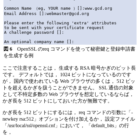
Common Name （eg, YOUR name ）[]:www.gcd.org

Email Address []:webmaster@gcd.org

Please enter the following 'extra' attributes

to be sent with your certificate request

A challenge password []:

図 6
OpenSSL のreq コマンドを使って秘密鍵と登録申請書
を生成する例
ここで注意することは， 生成する RSA 暗号かぎのビット長
です。 デフォルトでは， 1024 ビットになっているのです
が， 国内で使われている Web ブラウザの多くは， 512 ビッ
トを超えるかぎを扱うことができません。 SSL 通信の対象
として不特定多数の Web ブラウザを想定しているならば，
かぎ長を 512 ビットにしておいた方が無難です。
かぎ長を 512 ビットにするには， req コマンドの引数に「-
newkey rsa:512」オプションを付け加えるか， 設定ファイル
「/usr/local/ssl/openssl.cnf」において， 「default_bits」の行
を，