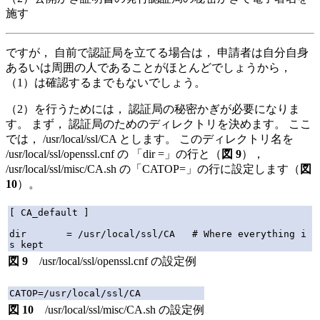
施す
ですが， 自前で認証局を立てる場合は， 申請者は自分自身
あるいは周囲の人であることがほとんどでしょうから，
（1）は確認するまでもないでしょう。
（2）を行うためには， 認証局の秘密かぎが必要になりま
す。 まず， 認証局のためのディレクトリを決めます。 ここ
では， /usr/local/ssl/CA とします。 このディレクトリ名を
/usr/local/ssl/openssl.cnf の 「dir =」の行と（
図 9
），
/usr/local/ssl/misc/CA.sh の「CATOP=」の行に設定します（
図
10
）。
[ CA_default ]

dir       = /usr/local/ssl/CA   # Where everything i
図 9
/usr/local/ssl/openssl.cnf の設定例
図 10
/usr/local/ssl/misc/CA.sh の設定例