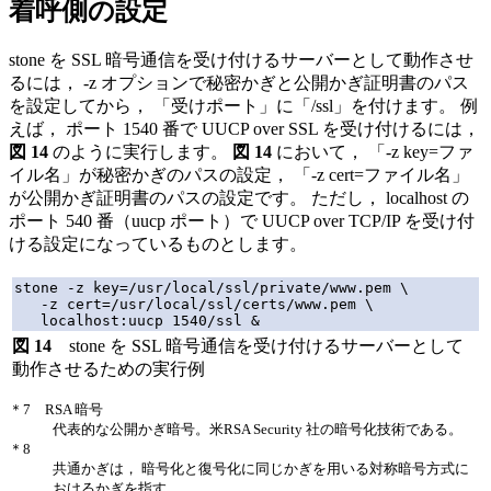
着呼側の設定
stone を SSL 暗号通信を受け付けるサーバーとして動作させ
るには， -z オプションで秘密かぎと公開かぎ証明書のパス
を設定してから， 「受けポート」に「/ssl」を付けます。 例
えば， ポート 1540 番で UUCP over SSL を受け付けるには，
図 14
のように実行します。
図 14
において， 「-z key=ファ
イル名」が秘密かぎのパスの設定， 「-z cert=ファイル名」
が公開かぎ証明書のパスの設定です。 ただし， localhost の
ポート 540 番（uucp ポート）で UUCP over TCP/IP を受け付
ける設定になっているものとします。
stone -z key=/usr/local/ssl/private/www.pem \

   -z cert=/usr/local/ssl/certs/www.pem \

図 14
stone を SSL 暗号通信を受け付けるサーバーとして
動作させるための実行例
＊7 RSA 暗号
代表的な公開かぎ暗号。米RSA Security 社の暗号化技術である。
＊8
共通かぎは， 暗号化と復号化に同じかぎを用いる対称暗号方式に
おけるかぎを指す。