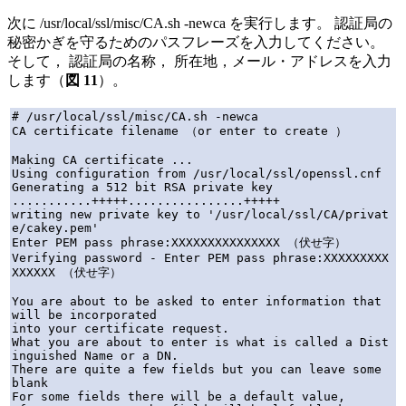
次に /usr/local/ssl/misc/CA.sh -newca を実行します。 認証局の
秘密かぎを守るためのパスフレーズを入力してください。
そして， 認証局の名称， 所在地，メール・アドレスを入力
します（
図 11
）。
# /usr/local/ssl/misc/CA.sh -newca

CA certificate filename （or enter to create ）

Making CA certificate ...

Using configuration from /usr/local/ssl/openssl.cnf

Generating a 512 bit RSA private key

...........+++++................+++++

writing new private key to '/usr/local/ssl/CA/privat
e/cakey.pem'

Enter PEM pass phrase:XXXXXXXXXXXXXXX （伏せ字）

Verifying password - Enter PEM pass phrase:XXXXXXXXX
XXXXXX （伏せ字）

You are about to be asked to enter information that 
will be incorporated

into your certificate request.

What you are about to enter is what is called a Dist
inguished Name or a DN.

There are quite a few fields but you can leave some 
blank

For some fields there will be a default value,
