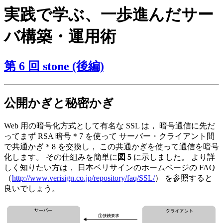
実践で学ぶ、一歩進んだサー
バ構築・運用術
第 6 回 stone (後編)
公開かぎと秘密かぎ
Web 用の暗号化方式として有名な SSL は， 暗号通信に先だ
ってまず RSA 暗号＊7 を使って サーバー・クライアント間
で共通かぎ＊8 を交換し， この共通かぎを使って通信を暗号
化します。 その仕組みを簡単に
図 5
に示しました。 より詳
しく知りたい方は， 日本ベリサインのホームページの FAQ
（
http://www.verisign.co.jp/repository/faq/SSL/
） を参照すると
良いでしょう。