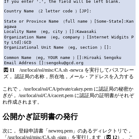
If you enter '.', the field will be left blank.

Country Name （2 letter code ）[JP]:

State or Province Name （full name ）[Some-State]:Kan
agawa

Locality Name （eg, city ）[]:Kawasaki

Organization Name （eg, company ）[Internet Widgits P
ty Ltd]:GCD

Organizational Unit Name （eg, section ）[]:

Common Name （eg, YOUR name ）[]:Hiroaki Sengoku

図 11
/usr/local/ssl/misc/CA.sh -newca を実行してパスフレー
ズ， 認証局の名称，所在地，メール・アドレスを入力する
これで， /usr/local/ssl/CA/private/cakey.pem に認証局の秘密か
ぎが， /usr/local/ssl/CA/cacert.pem に認証局の証明書がそれぞ
れ作成されます。
公開かぎ証明書の発行
次に， 登録申請書「newreq.pem」のあるディレクトリで，
「/usr/local/ssl/misc/CA.sh -sign」を実行します（
図 12
）。 こ