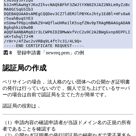
C3d3dy5nY2Qu

b3JnMSAwHgYJKoZIhvcNAQkBFhF3ZWJtYXN0ZXJAZ2NkLm9yZzBc
MA0GCSqGSIb3

DQEBAQUAA0sAMEgCQQDev3CZ7ldEMJlPBYKxJhty1EdBl+HFs0a6
r5oahBuqSYE3

nSUmwfP0pinBWkZ9+WQflwUHRe1lK5sqfZNv9pTRAgMBAAGgADAN
BgkqhkiG9w0B

AQQFAANBAMq02r3LCWP6IDZ8MwWxfVcC2u9C2A2BWgGxnp0EPFLI
vK+Tohql7J+M

/rHr+/4fZwc2vVRBq9L4ft7c31/4L9Q=

図 8
登録申請書「newreq.pem」の例
認証局の作成
ベリサインの場合， 法人格のない団体への公開かぎ証明書
の発行は行っていないので， 個人で立ち上げているサーバ
ーの場合は自前で認証局を立てた方が簡単です。
認証局の役割は，
（1）申請内容の確認申請者が当該ドメイン名の正規の所有
者であることを確認する
（2）公開かぎ証明書の発行認証局の秘密かぎで電子署名を