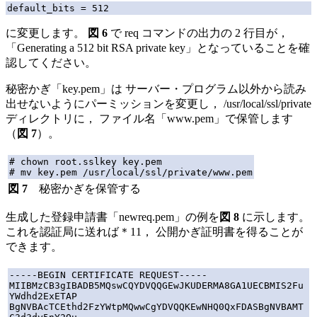
に変更します。
図 6
で req コマンドの出力の 2 行目が，
「Generating a 512 bit RSA private key」となっていることを確
認してください。
秘密かぎ「key.pem」は サーバー・プログラム以外から読み
出せないようにパーミッションを変更し， /usr/local/ssl/private
ディレクトリに， ファイル名「www.pem」で保管します
（
図 7
）。
# chown root.sslkey key.pem

図 7
秘密かぎを保管する
生成した登録申請書「newreq.pem」の例を
図 8
に示します。
これを認証局に送れば＊11， 公開かぎ証明書を得ることが
できます。
-----BEGIN CERTIFICATE REQUEST-----

MIIBMzCB3gIBADB5MQswCQYDVQQGEwJKUDERMA8GA1UECBMIS2Fu
YWdhd2ExETAP

BgNVBAcTCEthd2FzYWtpMQwwCgYDVQQKEwNHQ0QxFDASBgNVBAMT