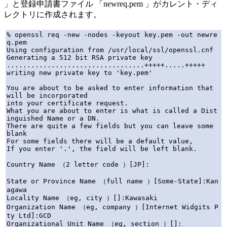
」と登録申請書ファイル 「newreq.pem 」がカレント・ディ
レクトリに作成されます。
% openssl req -new -nodes -keyout key.pem -out newre
q.pem

Using configuration from /usr/local/ssl/openssl.cnf

Generating a 512 bit RSA private key

..................................+++++.....+++++

writing new private key to 'key.pem'

You are about to be asked to enter information that 
will be incorporated

into your certificate request.

What you are about to enter is what is called a Dist
inguished Name or a DN.

There are quite a few fields but you can leave some 
blank

For some fields there will be a default value,

If you enter '.', the field will be left blank.

Country Name （2 letter code ）[JP]:

State or Province Name （full name ）[Some-State]:Kan
agawa

Locality Name （eg, city ）[]:Kawasaki

Organization Name （eg, company ）[Internet Widgits P
ty Ltd]:GCD

Organizational Unit Name （eg, section ）[]:
