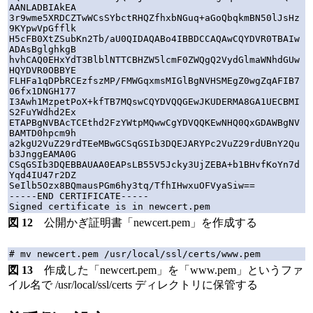
AANLADBIAkEA

3r9wme5XRDCZTwWCsSYbctRHQZfhxbNGuq+aGoQbqkmBN50lJsHz
9KYpwVpGfflk

H5cFB0XtZSubKn2Tb/aU0QIDAQABo4IBBDCCAQAwCQYDVR0TBAIw
ADAsBglghkgB

hvhCAQ0EHxYdT3BlblNTTCBHZW5lcmF0ZWQgQ2VydGlmaWNhdGUw
HQYDVR0OBBYE

FLHFa1qDPbRCEzfszMP/FMWGqxmsMIGlBgNVHSMEgZ0wgZqAFIB7
06fx1DNGH177

I3Awh1MzpetPoX+kfTB7MQswCQYDVQQGEwJKUDERMA8GA1UECBMI
S2FuYWdhd2Ex

ETAPBgNVBAcTCEthd2FzYWtpMQwwCgYDVQQKEwNHQ0QxGDAWBgNV
BAMTD0hpcm9h

a2kgU2VuZ29rdTEeMBwGCSqGSIb3DQEJARYPc2VuZ29rdUBnY2Qu
b3JnggEAMA0G

CSqGSIb3DQEBBAUAA0EAPsLB55V5Jcky3UjZEBA+b1BHvfKoYn7d
Yqd4IU47r2DZ

SeIlb5Ozx8BQmausPGm6hy3tq/TfhIHwxuOFVyaSiw==

-----END CERTIFICATE-----

図 12
公開かぎ証明書「newcert.pem」を作成する
図 13
作成した「newcert.pem」を「www.pem」というファ
イル名で /usr/local/ssl/certs ディレクトリに保管する