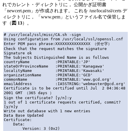
れでカレント・ディレクトリに， 公開かぎ証明書
「newcert.pem」が作成されます。 これを /usr/local/ssl/certs デ
ィレクトリに， 「www.pem」というファイル名で保管しま
す（
図 13
）。
# /usr/local/ssl/misc/CA.sh -sign

Using configuration from /usr/local/ssl/openssl.cnf

Enter PEM pass phrase:XXXXXXXXXXXXXXX （伏せ字）

Check that the request matches the signature

Signature ok

The Subjects Distinguished Name is as follows

countryName           :PRINTABLE:'JP'

stateOrProvinceName   :PRINTABLE:'Kanagawa'

localityName          :PRINTABLE:'Kawasaki'

organizationName      :PRINTABLE:'GCD'

commonName            :PRINTABLE:'www.gcd.org'

emailAddress          :IA5STRING:'webmaster@gcd.org'

Certificate is to be certified until Jul  2 04:36:48 
2001 GMT （365 days ）

Sign the certificate? [y/n]:y

1 out of 1 certificate requests certified, commit? 
[y/n]y

Write out database with 1 new entries

Data Base Updated

Certificate:

    Data:

        Version: 3 (0x2)
