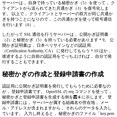
サーバーは， 自身で持っている秘密かぎ（5）を使って， ク
ライアントから送られてきた共通かぎ（3）を復号化しま
す。 以上で， クライアントとサーバーの双方が同じ共通か
ぎを持つことになりので， この共通かぎを使って暗号通信
を行います（6）。
したがって SSL 通信を行うサーバーは， 公開かぎ証明書
（2）と秘密かぎ（5）を持っている必要があります＊9。 公
開かぎ証明書は， 日本ベリサインなどの認証局
（Certification Authority, CA） に発行してもらう＊10 ほか，
後述するように自前の認証局をでっち上げれば， 自分で発
行することもできます。
秘密かぎの作成と登録申請書の作成
認証局に公開かぎ証明書を発行してもらうために必要なの
が， 登録申請書です。 OpenSSL の req コマンドを使って，
秘密かぎと登録申請書を生成する例を
図 6
に示します。 登
録申請書には， サーバーが属する組織名や所在地， メー
ル・アドレスが含まれますから， それらのデータを入力し
ています。 入力し終えると， 秘密かぎのファイル「key.pem