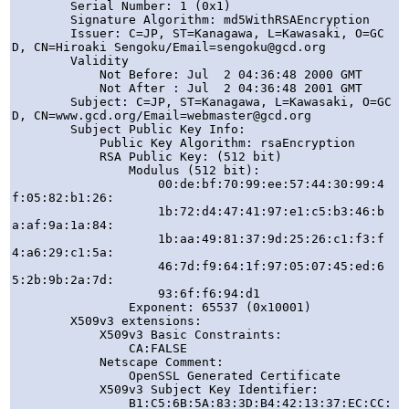
        Serial Number: 1 (0x1)

        Signature Algorithm: md5WithRSAEncryption

        Issuer: C=JP, ST=Kanagawa, L=Kawasaki, O=GC
D, CN=Hiroaki Sengoku/Email=sengoku@gcd.org

        Validity

            Not Before: Jul  2 04:36:48 2000 GMT

            Not After : Jul  2 04:36:48 2001 GMT

        Subject: C=JP, ST=Kanagawa, L=Kawasaki, O=GC
D, CN=www.gcd.org/Email=webmaster@gcd.org

        Subject Public Key Info:

            Public Key Algorithm: rsaEncryption

            RSA Public Key: (512 bit)

                Modulus (512 bit):

                    00:de:bf:70:99:ee:57:44:30:99:4
f:05:82:b1:26:

                    1b:72:d4:47:41:97:e1:c5:b3:46:b
a:af:9a:1a:84:

                    1b:aa:49:81:37:9d:25:26:c1:f3:f
4:a6:29:c1:5a:

                    46:7d:f9:64:1f:97:05:07:45:ed:6
5:2b:9b:2a:7d:

                    93:6f:f6:94:d1

                Exponent: 65537 (0x10001)

        X509v3 extensions:

            X509v3 Basic Constraints: 

                CA:FALSE

            Netscape Comment: 

                OpenSSL Generated Certificate

            X509v3 Subject Key Identifier: 

                B1:C5:6B:5A:83:3D:B4:42:13:37:EC:CC: