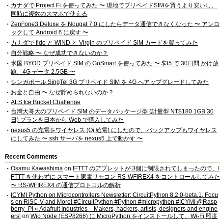
カナダで Project Fi を使ってみた 〜 現地でプリペイドSIMを買うより安いし、
同時に複数のスマホで使える
ZenFone3 Deluxe を Nougat 7.0 にしたらデータ通信できなくなった 〜 アンロ
ックして Android 6 に戻す 〜
カナダで fido と WIND と Virgin のプリペイド SIM カードを買ってみた
自分戦略 〜 なぜ成功できないのか？
米国 BYOD プリペイド SIM の GoSmart を使ってみた 〜 $35 で 30日間 かけ放
題、4G データ 2.5GB 〜
シンガポール SingTel 3G プリペイド SIM を 4G へアップグレードしてみた
お金と自由 〜 なぜ貯められないのか？
ALS Ice Bucket Challenge
台灣大哥大のプリペイド SIM のデータパッケージ型 (計量型 NT$180 1GB 30
日) プランを日本から Web で購入してみた
nexus5 の充電をワイヤレス (Qi 給電) にしたので、バックアップもワイヤレス
にしてみた 〜 ssh サーバを nexus5 上で動かす 〜
Recent Comments
Osamu Kawashima
on
IFTTT のアプレットが 3個に制限されてしまったので、I
FTTT を使わずに スマート家電リモコン RS-WFIREX4 をコントロールしてみた
〜 RS-WFIREX4 の通信プロトコルの解析
ICYMI Python on Microcontrollers Newsletter: CircuitPython 8.2.0-beta.1, Focu
s on RISC-V and More! #CircuitPython #Python #micropython #ICYMI @Rasp
berry_Pi « Adafruit Industries – Makers, hackers, artists, designers and engine
ers!
on
Wio Node (ESP8266) に MicroPython をインストールして、Wi-Fi 照度