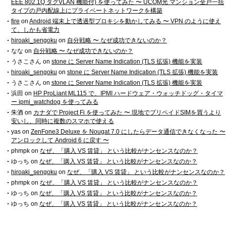
EEE 802.1Q タグVLAN 機能付) を使ってみた 〜 UCOM光 マンション全戸一括
タイプの戸内配線上にプライベートネットワークを構築
fire
on
Android 端末上で透過型プロキシを動かしてみる 〜 VPN のように使え
て、しかも省電力
hiroaki_sengoku
on
自分戦略 〜 なぜ成功できないのか？
なな
on
自分戦略 〜 なぜ成功できないのか？
うさこさん
on
stone に Server Name Indication (TLS 拡張) 機能を実装
hiroaki_sengoku
on
stone に Server Name Indication (TLS 拡張) 機能を実装
うさこさん
on
stone に Server Name Indication (TLS 拡張) 機能を実装
浜田
on
HP ProLiant ML115 で、IPMI ハードウェア・ウォッチドッグ・タイマ
ー ipmi_watchdog を使ってみる
朱酒
on
カナダで Project Fi を使ってみた 〜 現地でプリペイドSIMを買うより
安いし、同時に複数のスマホで使える
yas
on
ZenFone3 Deluxe を Nougat 7.0 にしたらデータ通信できなくなった 〜
アンロックして Android 6 に戻す 〜
phmpk
on
なぜ、「購入 VS 賃貸」 という比較がナンセンスなのか？
ゆっち
on
なぜ、「購入 VS 賃貸」 という比較がナンセンスなのか？
hiroaki_sengoku
on
なぜ、「購入 VS 賃貸」 という比較がナンセンスなのか？
phmpk
on
なぜ、「購入 VS 賃貸」 という比較がナンセンスなのか？
ゆっち
on
なぜ、「購入 VS 賃貸」 という比較がナンセンスなのか？
ゆっち
on
なぜ、「購入 VS 賃貸」 という比較がナンセンスなのか？