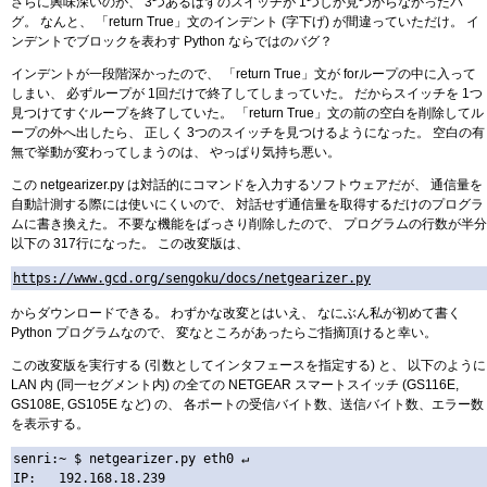
さらに興味深いのが、 3つあるはずのスイッチが 1つしか見つからなかったバ
グ。 なんと、 「return True」文のインデント (字下げ) が間違っていただけ。 イ
ンデントでブロックを表わす Python ならではのバグ？
インデントが一段階深かったので、 「return True」文が forループの中に入って
しまい、 必ずループが 1回だけで終了してしまっていた。 だからスイッチを 1つ
見つけてすぐループを終了していた。 「return True」文の前の空白を削除してル
ープの外へ出したら、 正しく 3つのスイッチを見つけるようになった。 空白の有
無で挙動が変わってしまうのは、 やっぱり気持ち悪い。
この netgearizer.py は対話的にコマンドを入力するソフトウェアだが、 通信量を
自動計測する際には使いにくいので、 対話せず通信量を取得するだけのプログラ
ムに書き換えた。 不要な機能をばっさり削除したので、 プログラムの行数が半分
以下の 317行になった。 この改変版は、
https://www.gcd.org/sengoku/docs/netgearizer.py
からダウンロードできる。 わずかな改変とはいえ、 なにぶん私が初めて書く
Python プログラムなので、 変なところがあったらご指摘頂けると幸い。
この改変版を実行する (引数としてインタフェースを指定する) と、 以下のように
LAN 内 (同一セグメント内) の全ての NETGEAR スマートスイッチ (GS116E,
GS108E, GS105E など) の、 各ポートの受信バイト数、送信バイト数、エラー数
を表示する。
senri:~ $ netgearizer.py eth0 ↵

IP:   192.168.18.239
