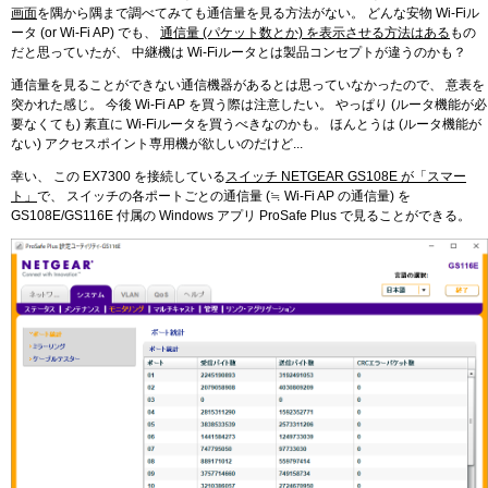
画面
を隅から隅まで調べてみても通信量を見る方法がない。 どんな安物 Wi-Fiル
ータ (or Wi-Fi AP) でも、
通信量 (パケット数とか) を表示させる方法はある
もの
だと思っていたが、 中継機は Wi-Fiルータとは製品コンセプトが違うのかも？
通信量を見ることができない通信機器があるとは思っていなかったので、 意表を
突かれた感じ。 今後 Wi-Fi AP を買う際は注意したい。 やっぱり (ルータ機能が必
要なくても) 素直に Wi-Fiルータを買うべきなのかも。 ほんとうは (ルータ機能が
ない) アクセスポイント専用機が欲しいのだけど...
幸い、 この EX7300 を接続している
スイッチ NETGEAR GS108E が「スマー
ト」
で、 スイッチの各ポートごとの通信量 (≒ Wi-Fi AP の通信量) を
GS108E/GS116E 付属の Windows アプリ ProSafe Plus で見ることができる。