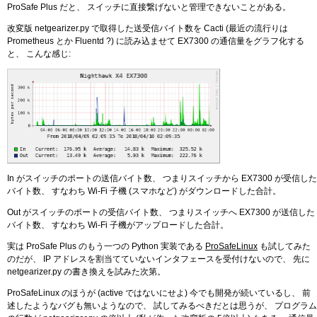
ProSafe Plus だと、 スイッチに直接繋げないと管理できないことがある。
改変版 netgearizer.py で取得した送受信バイト数を Cacti (最近の流行りは
Prometheus とか Fluentd ?) に読み込ませて EX7300 の通信量をグラフ化する
と、 こんな感じ:
In がスイッチのポートの送信バイト数、 つまりスイッチから EX7300 が受信した
バイト数、 すなわち Wi-Fi 子機 (スマホなど) がダウンロードした合計。
Out がスイッチのポートの受信バイト数、 つまりスイッチへ EX7300 が送信した
バイト数、 すなわち Wi-Fi 子機がアップロードした合計。
実は ProSafe Plus のもう一つの Python 実装である
ProSafeLinux
も試してみた
のだが、 IP アドレスを割当てていないインタフェースを受付けないので、 先に
netgearizer.py の書き換えを試みた次第。
ProSafeLinux のほうが (active ではないにせよ) 今でも開発が続いているし、 前
述したようなバグも無いようなので、 試してみるべきだとは思うが、 プログラム