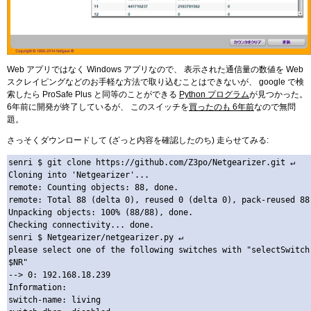
Web アプリではなく Windows アプリなので、 表示された通信量の数値を Web
スクレイピングなどのお手軽な方法で取り込むことはできないが、 google で検
索したら ProSafe Plus と同等のことができる
Python プログラム
が見つかった。
6年前に開発が終了しているが、 このスイッチを
買ったのも 6年前
なので無問
題。
さっそくダウンロードして (ざっと内容を確認したのち) 走らせてみる:
senri $ git clone https://github.com/Z3po/Netgearizer.git ↵

Cloning into 'Netgearizer'...

remote: Counting objects: 88, done.        

remote: Total 88 (delta 0), reused 0 (delta 0), pack-reused 88        

Unpacking objects: 100% (88/88), done.

Checking connectivity... done.

senri $ Netgearizer/netgearizer.py ↵

please select one of the following switches with "selectSwitch 
$NR"

--> 0: 192.168.18.239

Information: 

switch-name: living
