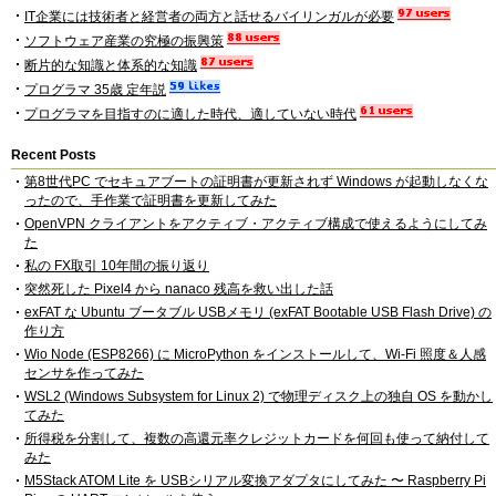
IT企業には技術者と経営者の両方と話せるバイリンガルが必要
ソフトウェア産業の究極の振興策
断片的な知識と体系的な知識
プログラマ 35歳 定年説
プログラマを目指すのに適した時代、適していない時代
Recent Posts
第8世代PC でセキュアブートの証明書が更新されず Windows が起動しなくな
ったので、手作業で証明書を更新してみた
OpenVPN クライアントをアクティブ・アクティブ構成で使えるようにしてみ
た
私の FX取引 10年間の振り返り
突然死した Pixel4 から nanaco 残高を救い出した話
exFAT な Ubuntu ブータブル USBメモリ (exFAT Bootable USB Flash Drive) の
作り方
Wio Node (ESP8266) に MicroPython をインストールして、Wi-Fi 照度＆人感
センサを作ってみた
WSL2 (Windows Subsystem for Linux 2) で物理ディスク上の独自 OS を動かし
てみた
所得税を分割して、複数の高還元率クレジットカードを何回も使って納付して
みた
M5Stack ATOM Lite を USBシリアル変換アダプタにしてみた 〜 Raspberry Pi