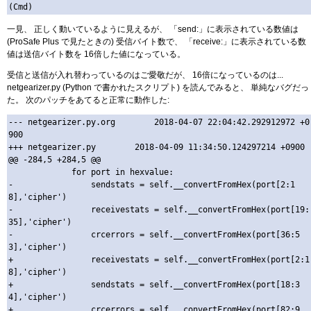
一見、 正しく動いているように見えるが、 「send:」に表示されている数値は
(ProSafe Plus で見たときの) 受信バイト数で、 「receive:」に表示されている数
値は送信バイト数を 16倍した値になっている。
受信と送信が入れ替わっているのはご愛敬だが、 16倍になっているのは...
netgearizer.py (Python で書かれたスクリプト) を読んでみると、 単純なバグだっ
た。 次のパッチをあてると正常に動作した:
--- netgearizer.py.org        2018-04-07 22:04:42.292912972 +0
900

+++ netgearizer.py        2018-04-09 11:34:50.124297214 +0900

@@ -284,5 +284,5 @@

             for port in hexvalue:

-                sendstats = self.__convertFromHex(port[2:1
8],'cipher')

-                receivestats = self.__convertFromHex(port[19:
35],'cipher')

-                crcerrors = self.__convertFromHex(port[36:5
3],'cipher')

+                receivestats = self.__convertFromHex(port[2:1
8],'cipher')

+                sendstats = self.__convertFromHex(port[18:3
4],'cipher')

+                crcerrors = self.__convertFromHex(port[82:9