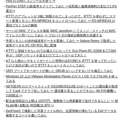
Pico の UART コンソールを使う 〜
PayPay STEP の新基準をクリアしてみた 〜住民税と健康保険料の支払で1.5%
還元〜
IFTTT のアプレットが 3個に制限されてしまったので、IFTTT を使わずに スマ
ート家電リモコン RS-WFIREX4 をコントロールしてみた 〜 RS-WFIREX4 の
通信プロトコルの解析
サーバの MAC アドレスを偽装 (MAC spoofing) してエッジ・スイッチの MAC
アドレスと同一にしてみた 〜 プロバイダの接続台数制限を回避する
学習リモコンの赤外線波形データを変換してみた 〜 Nature Remo で取得した
波形データを PC-OP-RS1 用に変換
IFTTT に登録できないのでお蔵入りになってた Eco Plugs RC-028W & CT-065
W が、UDP パケットを送るだけでコントロールできた！
IoT な人感センサをトリガーとした照明の点灯/消灯を IFTTT を使って行ってい
たけど反応が遅いので IFTTT をショートカットしてみた
UEFI ブートでキーボードが無いと GRUB がハングするバグを修正してみた
Windows 10 上の VMware Workstation Player のゲストOS でタグVLAN を使っ
てみる
NETGEAR のスマートスイッチ GS108E/GS116E のポートごとの通信量を取得
して Cacti でグラフ化してみた 〜 通信量を見ることができない Wi-Fi中継機へ
の対処法 〜
配当金領収証の上限は 100万円、複数枚でも簡易書留で送付できるらしい 〜 祝
KLab(株) 初配当 (特別配当 9円) 〜
ZenFone3 で撮影した写真ファイル内の、位置情報が壊れている Exif データを
修復するコードを書いてみた