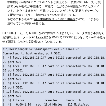
中継機も (広義の) アクセスポイントと言えるが、 親機 (Wi-Fiルータ) と無
線でつながるのが中継機で、 有線でつながるのが (狭義の) アクセスポイ
ント。 あたりまえだが、 有線でつなぐことができる (家庭内でケーブル
を配線できる) なら、 有線のほうがいいに決まってる。
ちなみに私が初めて
Wi-Fi中継機を使ったのは 10年前
なので、 いまさら
流行って少々戸惑いを覚える。
EX7300 は、 たった 6000円なのに性能的には悪くない。 ルータ機能が不要なら
お買得と思う。 ノートPC
Lavie HZ
を Wi-Fi で EX7300 につないで iperf3 を走ら
せて測定してみたら 530Mbps くらい出ている。
C:\Users\sengoku>c:\bin\iperf3.exe -c esaka -P 5

Connecting to host esaka, port 5201

[  4] local 192.168.18.147 port 50119 connected to 192.168.18.
20 port 5201

[  6] local 192.168.18.147 port 50120 connected to 192.168.18.
20 port 5201

[  8] local 192.168.18.147 port 50121 connected to 192.168.18.
20 port 5201

[ 10] local 192.168.18.147 port 50122 connected to 192.168.18.
20 port 5201

[ 12] local 192.168.18.147 port 50123 connected to 192.168.18.
20 port 5201

[ ID] Interval           Transfer     Bandwidth

[  4]   0.00-1.00   sec  13.4 MBytes   112 Mbits/sec
