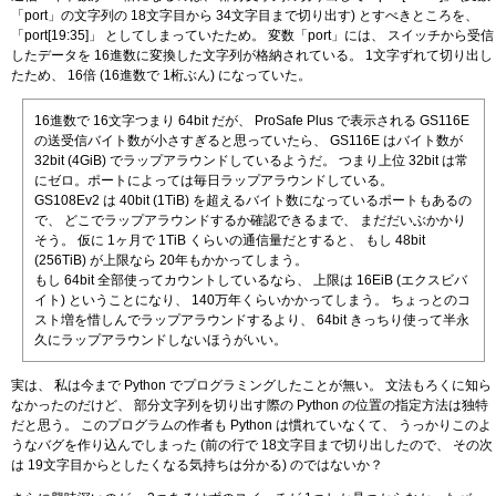
「port」の文字列の 18文字目から 34文字目まで切り出す) とすべきところを、
「port[19:35]」 としてしまっていたため。 変数「port」には、 スイッチから受信
したデータを 16進数に変換した文字列が格納されている。 1文字ずれて切り出し
たため、 16倍 (16進数で 1桁ぶん) になっていた。
16進数で 16文字つまり 64bit だが、 ProSafe Plus で表示される GS116E
の送受信バイト数が小さすぎると思っていたら、 GS116E はバイト数が
32bit (4GiB) でラップアラウンドしているようだ。 つまり上位 32bit は常
にゼロ。ポートによっては毎日ラップアラウンドしている。
GS108Ev2 は 40bit (1TiB) を超えるバイト数になっているポートもあるの
で、 どこでラップアラウンドするか確認できるまで、 まだだいぶかかり
そう。 仮に 1ヶ月で 1TiB くらいの通信量だとすると、 もし 48bit
(256TiB) が上限なら 20年もかかってしまう。
もし 64bit 全部使ってカウントしているなら、 上限は 16EiB (エクスビバ
イト) ということになり、 140万年くらいかかってしまう。 ちょっとのコ
スト増を惜しんでラップアラウンドするより、 64bit きっちり使って半永
久にラップアラウンドしないほうがいい。
実は、 私は今まで Python でプログラミングしたことが無い。 文法もろくに知ら
なかったのだけど、 部分文字列を切り出す際の Python の位置の指定方法は独特
だと思う。 このプログラムの作者も Python は慣れていなくて、 うっかりこのよ
うなバグを作り込んでしまった (前の行で 18文字目まで切り出したので、 その次
は 19文字目からとしたくなる気持ちは分かる) のではないか？