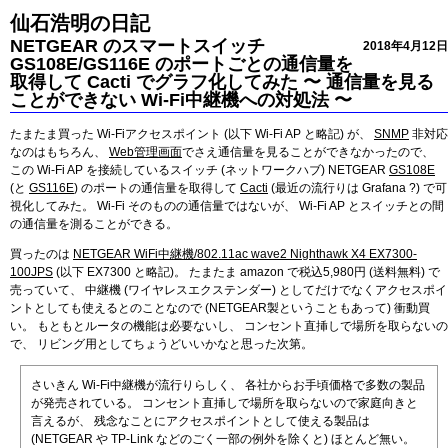
仙石浩明の日記
NETGEAR のスマートスイッチ
2018年4月12日
GS108E/GS116E のポートごとの通信量を
取得して Cacti でグラフ化してみた 〜 通信量を見る
ことができない Wi-Fi中継機への対処法 〜
たまたま買った Wi-Fiアクセスポイント (以下 Wi-Fi AP と略記) が、
SNMP
非対応
なのはもちろん、
Web管理画面
でさえ通信量を見ることができなかったので、
この Wi-Fi AP を接続しているスイッチ (ネットワークハブ) NETGEAR
GS108E
(と
GS116E
) のポートの通信量を取得して
Cacti
(最近の流行りは Grafana ?) で可
視化してみた。 Wi-Fi そのものの通信量ではないが、 Wi-Fi AP とスイッチとの間
の通信量を測ることができる。
買ったのは
NETGEAR WiFi中継機/802.11ac wave2 Nighthawk X4 EX7300-
100JPS
(以下 EX7300 と略記)。 たまたま amazon で税込5,980円 (送料無料) で
売っていて、 中継機 (ワイヤレスエクステンダー) としてだけでなくアクセスポイ
ントとしても使えるとのことなので (NETGEAR製ということもあって) 衝動買
い。 もともとルータの機能は必要ないし、 コンセント直挿しで場所を取らないの
で、 リビング用としてちょうどいいかなと思った次第。
さいきん Wi-Fi中継機が流行りらしく、 各社からお手頃価格で多数の製品
が発売されている。 コンセント直挿しで場所を取らないので家庭向きと
言えるが、 残念なことにアクセスポイントとして使える製品は
(NETGEAR や TP-Link などのごく一部の例外を除くと) ほとんど無い。