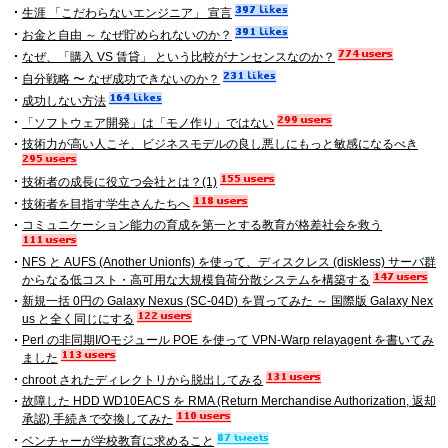
生涯 「こだわらないエンジニア」 宣言
お金と自由 ～ なぜ貯められないのか？
なぜ、「購入 VS 賃貸」 という比較がナンセンスなのか？
自分戦略 〜 なぜ成功できないのか？
成功しない方法
「ソフトウェア開発」は「モノ作り」ではない
技術力が高い人こそ、ビジネスモデルの良し悪しにもっと敏感になるべき
技術者の成長に役立つ会社とは？(1)
技術者を目指す学生さんたちへ
コミュニケーション能力の育成を第一とする教育が格差社会を救う
NFS と AUFS (Another Unionfs) を使って、ディスクレス (diskless) サーバ群
からなる低コスト・高可用な大規模負荷分散システムを構築する
新規一括 0円の Galaxy Nexus (SC-04D) を買ってみた ～ 国際版 Galaxy Nex
us と全く同じにする
Perl の非同期I/Oモジュール POE を使って VPN-Warp relayagent を書いてみ
ました
chroot されたディレクトリから脱出してみる
故障した HDD WD10EACS を RMA (Return Merchandise Authorization, 返却
承認) 手続きで交換してみた
ベンチャーが学校教育に求めること