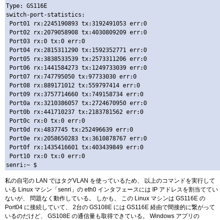
Type: GS116E

switch-port-statistics: 

 Port01 rx:2245190893 tx:3192491053 err:0

 Port02 rx:2079058908 tx:4030809209 err:0

 Port03 rx:0 tx:0 err:0

 Port04 rx:2815311290 tx:1592352771 err:0

 Port05 rx:3838533539 tx:2573311206 err:0

 Port06 rx:1441584273 tx:1249733039 err:0

 Port07 rx:747795050 tx:97733030 err:0

 Port08 rx:889171012 tx:559797414 err:0

 Port09 rx:3757714660 tx:749158734 err:0

 Port0a rx:3210386057 tx:2724670950 err:0

 Port0b rx:441710237 tx:2183781562 err:0

 Port0c rx:0 tx:0 err:0

 Port0d rx:4837745 tx:252496639 err:0

 Port0e rx:2058650283 tx:3610878767 err:0

 Port0f rx:1435416601 tx:403439849 err:0

 Port10 rx:0 tx:0 err:0

私の自宅の LAN ではタグVLAN を使っているため、 以上のコマンドを実行して
いる Linux マシン「senri」の eth0 インタフェースには IP アドレスを割当ててい
ないが、 問題なく動作している。 しかも、 この Linux マシンは GS116E の
Port04 に接続していて、 2台の GS108E には GS116E 経由で間接的に繋がって
いるのだけど、 GS108E の通信量も取得できている。 Windows アプリの