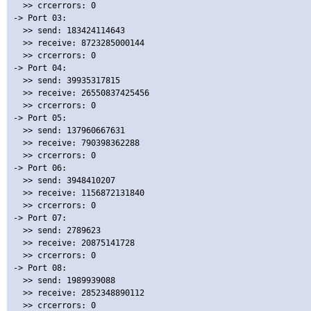
   >> crcerrors: 0

 -> Port 03: 

   >> send: 183424114643

   >> receive: 8723285000144

   >> crcerrors: 0

 -> Port 04: 

   >> send: 39935317815

   >> receive: 26550837425456

   >> crcerrors: 0

 -> Port 05: 

   >> send: 137960667631

   >> receive: 790398362288

   >> crcerrors: 0

 -> Port 06: 

   >> send: 3948410207

   >> receive: 1156872131840

   >> crcerrors: 0

 -> Port 07: 

   >> send: 2789623

   >> receive: 20875141728

   >> crcerrors: 0

 -> Port 08: 

   >> send: 1989939088

   >> receive: 2852348890112

   >> crcerrors: 0
