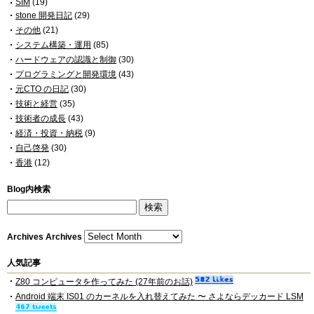
SIM
(19)
stone 開発日記
(29)
その他
(21)
システム構築・運用
(85)
ハードウェアの認識と制御
(30)
プログラミングと開発環境
(43)
元CTO の日記
(30)
技術と経営
(35)
技術者の成長
(43)
経済・投資・納税
(9)
自己啓発
(30)
香港
(12)
Blog内検索
Archives
Archives
人気記事
Z80 コンピュータを作ってみた (27年前のお話)
Android 端末 IS01 のカーネルを入れ替えてみた 〜 さよならデッカード LSM