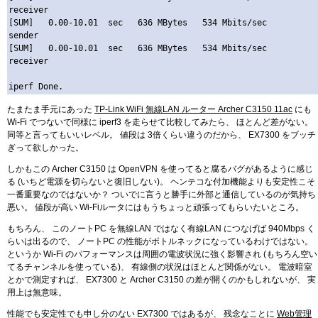
receiver

[SUM]   0.00-10.01  sec   636 MBytes   534 Mbits/sec                  
sender

[SUM]   0.00-10.01  sec   636 MBytes   534 Mbits/sec                  
receiver

たまたま手元にあった
TP-Link WiFi 無線LAN ルーター Archer C3150 11ac
にも
Wi-Fi でつないで同様に iperf3 を走らせて比較してみたら、 ほとんど差がない。
同等と言ってもいいレベル。 値段は 3倍くらい違うのだから、 EX7300 をブッチ
ぎって欲しかった。
しかもこの Archer C3150 は OpenVPN を使ってると腐るバグがあるように感じ
る (いちど電源を切らないと復旧しない)。 ヘンテコな付加機能よりも安定性こそ
一番重要なのではないか？ ついでに言うと勝手に外部と通信しているのが気持ち
悪い。 値段が高い Wi-Fiルータにはもうちょっと頑張ってもらいたいところ。
もちろん、 このノートPC を無線LAN ではなく有線LAN につなげば 940Mbps く
らいは出るので、 ノートPC の性能がボトルネックになっているわけではない。
というか Wi-Fi のパフォーマンスは周囲の電波状況に強く影響され (もちろん空い
てるチャンネルを使っている)、 有線側の状況はほとんど関係がない。 電波暗室
とかで測定すれば、 EX7300 と Archer C3150 の差が開くのかもしれないが、 実
用上は無意味。
性能でも安定性でも申し分のない EX7300 ではあるが、 残念なことに
Web管理