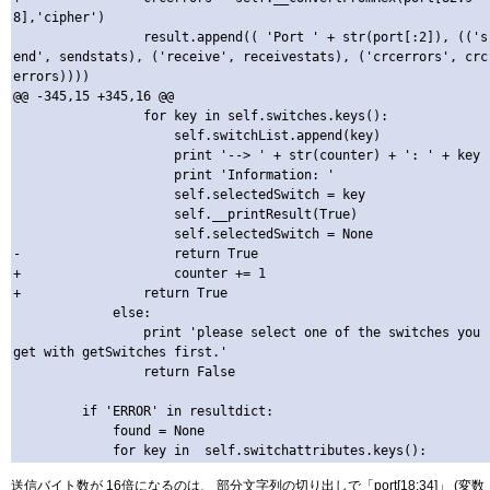
8],'cipher')

                 result.append(( 'Port ' + str(port[:2]), (('s
end', sendstats), ('receive', receivestats), ('crcerrors', crc
errors))))

@@ -345,15 +345,16 @@

                 for key in self.switches.keys():

                     self.switchList.append(key)

                     print '--> ' + str(counter) + ': ' + key

                     print 'Information: '

                     self.selectedSwitch = key

                     self.__printResult(True)

                     self.selectedSwitch = None

-                    return True

+                    counter += 1

+                return True

             else:

                 print 'please select one of the switches you 
get with getSwitches first.'

                 return False

         if 'ERROR' in resultdict:

             found = None

送信バイト数が 16倍になるのは、 部分文字列の切り出しで「port[18:34]」 (変数