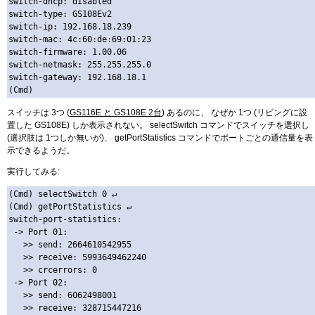
switch-dhcp: disabled

switch-type: GS108Ev2

switch-ip: 192.168.18.239

switch-mac: 4c:60:de:69:01:23

switch-firmware: 1.00.06

switch-netmask: 255.255.255.0

switch-gateway: 192.168.18.1

スイッチは 3つ (
GS116E と GS108E 2台
) あるのに、 なぜか 1つ (リビングに設
置した GS108E) しか表示されない。 selectSwitch コマンドでスイッチを選択し
(選択肢は 1つしか無いが)、 getPortStatistics コマンドでポートごとの通信量を表
示できるようだ。
実行してみる:
(Cmd) selectSwitch 0 ↵

(Cmd) getPortStatistics ↵

switch-port-statistics: 

 -> Port 01: 

   >> send: 2664610542955

   >> receive: 5993649462240

   >> crcerrors: 0

 -> Port 02: 

   >> send: 6062498001

   >> receive: 328715447216
