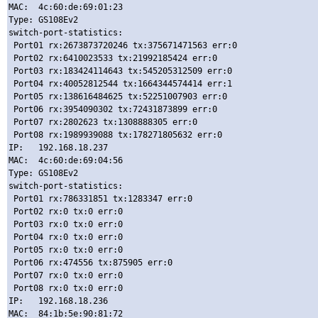
MAC:  4c:60:de:69:01:23

Type: GS108Ev2

switch-port-statistics: 

 Port01 rx:2673873720246 tx:375671471563 err:0

 Port02 rx:6410023533 tx:21992185424 err:0

 Port03 rx:183424114643 tx:545205312509 err:0

 Port04 rx:40052812544 tx:1664344574414 err:1

 Port05 rx:138616484625 tx:52251007903 err:0

 Port06 rx:3954090302 tx:72431873899 err:0

 Port07 rx:2802623 tx:1308888305 err:0

 Port08 rx:1989939088 tx:178271805632 err:0

IP:   192.168.18.237

MAC:  4c:60:de:69:04:56

Type: GS108Ev2

switch-port-statistics: 

 Port01 rx:786331851 tx:1283347 err:0

 Port02 rx:0 tx:0 err:0

 Port03 rx:0 tx:0 err:0

 Port04 rx:0 tx:0 err:0

 Port05 rx:0 tx:0 err:0

 Port06 rx:474556 tx:875905 err:0

 Port07 rx:0 tx:0 err:0

 Port08 rx:0 tx:0 err:0

IP:   192.168.18.236

MAC:  84:1b:5e:90:81:72
