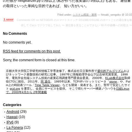
の行数が netgearizer.py の倍以上 (私が作った改変版の 5倍以上) もある。 通信量
の取得といった単純な目的であれば、 短い方がいい。
Filed under:
システム構築・運用
— hiroaki_sengoku @ 10:10
Comments Off
on NETGEAR のスマートスイッチ GS108E/GS116E のポートごとの通信量を取
得して Cacti でグラフ化してみた 〜 通信量を見ることができない Wi-Fi中継機への対処法 〜
No Comments
No comments yet.
RSS
feed for comments on this post.
Sorry, the comment form is closed at this time.
京都大学大学院工学研究科情報工学専攻修了。株式会社日立製作所で
遺伝的アルゴリズム
およ
びネットワーク基盤技術の研究に従事。 1997年に情報処理学会山下記念研究賞受賞。 1998
年、電気学会先端システム技術の産業応用調査専門委員会委員。 2000年、
KLab株式会社
取締
役CTOに就任。 2011年、
同 退任
。 1995年以来、TCP/IPパケットリピータ「
stone
」や、Pal
m上の時刻表ツール「
Time Table Viewer
」などを開発・発表する。また、堅牢で安定したサイ
ト
gcd.org
を運営し、会員にサービスを提供。 そこで得たサーバー構築ノウハウを
日経Linux
で、2000年4月から 2年間連載
Categories
Android
(29)
Hawaii
(10)
IPv6
(9)
La Fonera
(12)