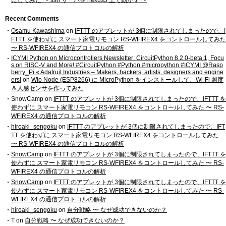
にしてみた 〜 ssh サーバを nexus5 上で動かす 〜
Recent Comments
Osamu Kawashima
on
IFTTT のアプレットが 3個に制限されてしまったので、I
FTTT を使わずに スマート家電リモコン RS-WFIREX4 をコントロールしてみた
〜 RS-WFIREX4 の通信プロトコルの解析
ICYMI Python on Microcontrollers Newsletter: CircuitPython 8.2.0-beta.1, Focu
s on RISC-V and More! #CircuitPython #Python #micropython #ICYMI @Rasp
berry_Pi « Adafruit Industries – Makers, hackers, artists, designers and engine
ers!
on
Wio Node (ESP8266) に MicroPython をインストールして、Wi-Fi 照度
＆人感センサを作ってみた
SnowCamp
on
IFTTT のアプレットが 3個に制限されてしまったので、IFTTT を
使わずに スマート家電リモコン RS-WFIREX4 をコントロールしてみた 〜 RS-
WFIREX4 の通信プロトコルの解析
hiroaki_sengoku
on
IFTTT のアプレットが 3個に制限されてしまったので、IFT
TT を使わずに スマート家電リモコン RS-WFIREX4 をコントロールしてみた
〜 RS-WFIREX4 の通信プロトコルの解析
SnowCamp
on
IFTTT のアプレットが 3個に制限されてしまったので、IFTTT を
使わずに スマート家電リモコン RS-WFIREX4 をコントロールしてみた 〜 RS-
WFIREX4 の通信プロトコルの解析
SnowCamp
on
IFTTT のアプレットが 3個に制限されてしまったので、IFTTT を
使わずに スマート家電リモコン RS-WFIREX4 をコントロールしてみた 〜 RS-
WFIREX4 の通信プロトコルの解析
hiroaki_sengoku
on
自分戦略 〜 なぜ成功できないのか？
T
on
自分戦略 〜 なぜ成功できないのか？