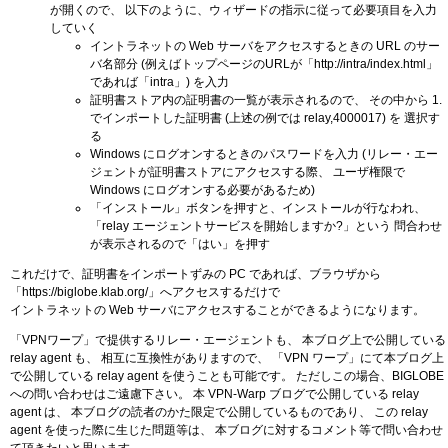
が開くので、 以下のように、ウィザードの指示に従って必要項目を入力
していく
イントラネットの Web サーバをアクセスするときの URL のサー
バ名部分 (例えばトップページのURLが「http://intra/index.html」
であれば「intra」) を入力
証明書ストア内の証明書の一覧が表示されるので、 その中から 1.
でインポートした証明書 (上述の例では relay,4000017) を 選択す
る
Windows にログオンするときのパスワードを入力 (リレー・エー
ジェントが証明書ストアにアクセスする際、 ユーザ権限で
Windows にログオンする必要があるため)
「インストール」ボタンを押すと、インストールが行なわれ、
「relay エージェントサービスを開始しますか?」という 問合わせ
が表示されるので「はい」を押す
これだけで、証明書をインポートずみの PC であれば、ブラウザから
「https://biglobe.klab.org/」へアクセスするだけで
イントラネットの Web サーバにアクセスすることができるようになります。
「VPNワープ」で提供するリレー・エージェントも、 本ブログ上で公開している
relay agent も、 相互に互換性がありますので、 「VPN ワープ」にて本ブログ上
で公開している relay agent を使うことも可能です。 ただしこの場合、BIGLOBE
への問い合わせはご遠慮下さい。 本 VPN-Warp ブログで公開している relay
agent は、 本ブログの読者のかた限定で公開しているものであり、 この relay
agent を使った際に生じた問題等は、 本ブログに対するコメント等で問い合わせ