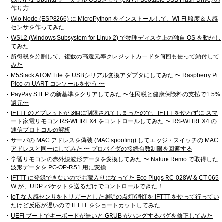
exFAT な Ubuntu ブータブル USBメモリ (exFAT Bootable USB Flash Drive) の
作り方
Wio Node (ESP8266) に MicroPython をインストールして、Wi-Fi 照度＆人感
センサを作ってみた
WSL2 (Windows Subsystem for Linux 2) で物理ディスク上の独自 OS を動かし
てみた
所得税を分割して、複数の高還元率クレジットカードを何回も使って納付して
みた
M5Stack ATOM Lite を USBシリアル変換アダプタにしてみた 〜 Raspberry Pi
Pico の UART コンソールを使う 〜
PayPay STEP の新基準をクリアしてみた 〜住民税と健康保険料の支払で1.5%
還元〜
IFTTT のアプレットが 3個に制限されてしまったので、IFTTT を使わずに スマ
ート家電リモコン RS-WFIREX4 をコントロールしてみた 〜 RS-WFIREX4 の
通信プロトコルの解析
サーバの MAC アドレスを偽装 (MAC spoofing) してエッジ・スイッチの MAC
アドレスと同一にしてみた 〜 プロバイダの接続台数制限を回避する
学習リモコンの赤外線波形データを変換してみた 〜 Nature Remo で取得した
波形データを PC-OP-RS1 用に変換
IFTTT に登録できないのでお蔵入りになってた Eco Plugs RC-028W & CT-065
W が、UDP パケットを送るだけでコントロールできた！
IoT な人感センサをトリガーとした照明の点灯/消灯を IFTTT を使って行ってい
たけど反応が遅いので IFTTT をショートカットしてみた
UEFI ブートでキーボードが無いと GRUB がハングするバグを修正してみた