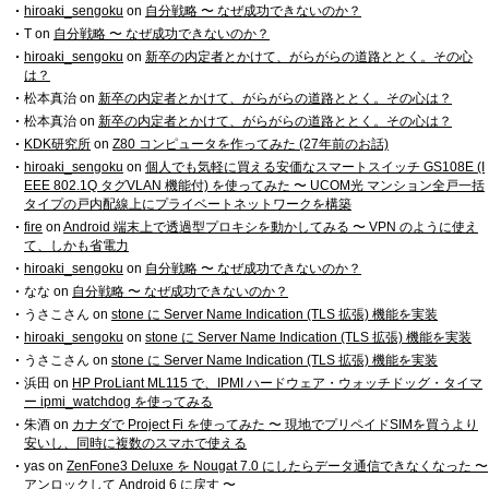
hiroaki_sengoku
on
自分戦略 〜 なぜ成功できないのか？
T
on
自分戦略 〜 なぜ成功できないのか？
hiroaki_sengoku
on
新卒の内定者とかけて、がらがらの道路ととく。その心
は？
松本真治
on
新卒の内定者とかけて、がらがらの道路ととく。その心は？
松本真治
on
新卒の内定者とかけて、がらがらの道路ととく。その心は？
KDK研究所
on
Z80 コンピュータを作ってみた (27年前のお話)
hiroaki_sengoku
on
個人でも気軽に買える安価なスマートスイッチ GS108E (I
EEE 802.1Q タグVLAN 機能付) を使ってみた 〜 UCOM光 マンション全戸一括
タイプの戸内配線上にプライベートネットワークを構築
fire
on
Android 端末上で透過型プロキシを動かしてみる 〜 VPN のように使え
て、しかも省電力
hiroaki_sengoku
on
自分戦略 〜 なぜ成功できないのか？
なな
on
自分戦略 〜 なぜ成功できないのか？
うさこさん
on
stone に Server Name Indication (TLS 拡張) 機能を実装
hiroaki_sengoku
on
stone に Server Name Indication (TLS 拡張) 機能を実装
うさこさん
on
stone に Server Name Indication (TLS 拡張) 機能を実装
浜田
on
HP ProLiant ML115 で、IPMI ハードウェア・ウォッチドッグ・タイマ
ー ipmi_watchdog を使ってみる
朱酒
on
カナダで Project Fi を使ってみた 〜 現地でプリペイドSIMを買うより
安いし、同時に複数のスマホで使える
yas
on
ZenFone3 Deluxe を Nougat 7.0 にしたらデータ通信できなくなった 〜
アンロックして Android 6 に戻す 〜