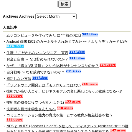
Archives
Archives
人気記事
Z80 コンピュータを作ってみた (27年前のお話)
Android 端末 IS01 のカーネルを入れ替えてみた 〜 さよならデッカード LSM
生涯 「こだわらないエンジニア」 宣言
お金と自由 ～ なぜ貯められないのか？
なぜ、「購入 VS 賃貸」 という比較がナンセンスなのか？
自分戦略 〜 なぜ成功できないのか？
成功しない方法
「ソフトウェア開発」は「モノ作り」ではない
技術力が高い人こそ、ビジネスモデルの良し悪しにもっと敏感になるべき
技術者の成長に役立つ会社とは？(1)
技術者を目指す学生さんたちへ
コミュニケーション能力の育成を第一とする教育が格差社会を救う
NFS と AUFS (Another Unionfs) を使って、ディスクレス (diskless) サーバ群
からなる低コスト・高可用な大規模負荷分散システムを構築する