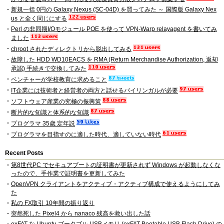
新規一括 0円の Galaxy Nexus (SC-04D) を買ってみた ～ 国際版 Galaxy Nex
us と全く同じにする
Perl の非同期I/Oモジュール POE を使って VPN-Warp relayagent を書いてみ
ました
chroot されたディレクトリから脱出してみる
故障した HDD WD10EACS を RMA (Return Merchandise Authorization, 返却
承認) 手続きで交換してみた
ベンチャーが学校教育に求めること
IT企業には技術者と経営者の両方と話せるバイリンガルが必要
ソフトウェア産業の究極の振興策
断片的な知識と体系的な知識
プログラマ 35歳 定年説
プログラマを目指すのに適した時代、適していない時代
Recent Posts
第8世代PC でセキュアブートの証明書が更新されず Windows が起動しなくな
ったので、手作業で証明書を更新してみた
OpenVPN クライアントをアクティブ・アクティブ構成で使えるようにしてみ
た
私の FX取引 10年間の振り返り
突然死した Pixel4 から nanaco 残高を救い出した話