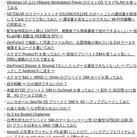
Windows 10 上の VMware Workstation Player のゲストOS でタグVLAN を使っ
てみる
NETGEAR のスマートスイッチ GS108E/GS116E のポートごとの通信量を取得
して Cacti でグラフ化してみた 〜 通信量を見ることができない Wi-Fi中継機へ
の対処法 〜
配当金領収証の上限は 100万円、複数枚でも簡易書留で送付できるらしい 〜 祝
KLab(株) 初配当 (特別配当 9円) 〜
ZenFone3 で撮影した写真ファイル内の、位置情報が壊れている Exif データを
修復するコードを書いてみた
カナダで Project Fi を使ってみた 〜 現地でプリペイドSIMを買うより安いし、
同時に複数のスマホで使える
ZenFone3 Deluxe を Nougat 7.0 にしたらデータ通信できなくなった 〜 アンロ
ックして Android 6 に戻す 〜
カナダで fido と WIND と Virgin のプリペイド SIM カードを買ってみた
自分戦略 〜 なぜ成功できないのか？
米国 BYOD プリペイド SIM の GoSmart を使ってみた 〜 $35 で 30日間 かけ放
題、4G データ 2.5GB 〜
シンガポール SingTel 3G プリペイド SIM を 4G へアップグレードしてみた
お金と自由 〜 なぜ貯められないのか？
ALS Ice Bucket Challenge
台灣大哥大のプリペイド SIM のデータパッケージ型 (計量型 NT$180 1GB 30
日) プランを日本から Web で購入してみた
nexus5 の充電をワイヤレス (Qi 給電) にしたので、バックアップもワイヤレス