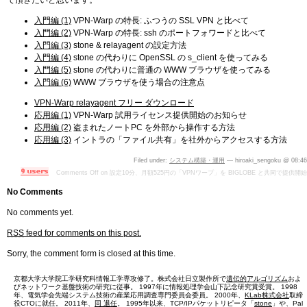
て頂きたいと思います。
入門編 (1)
VPN-Warp の特長: ふつうの SSL VPN と比べて
入門編 (2)
VPN-Warp の特長: ssh のポートフォワードと比べて
入門編 (3)
stone & relayagent の設定方法
入門編 (4)
stone の代わりに OpenSSL の s_client を使ってみる
入門編 (5)
stone の代わりに普通の WWW ブラウザを使ってみる
入門編 (6)
WWW ブラウザを使う場合の注意点
VPN-Warp relayagent フリー ダウンロード
応用編 (1)
VPN-Warp 試用ライセンス提供開始のお知らせ
応用編 (2)
盗まれたノートPC を外部から操作する方法
応用編 (3)
イントラの「ファイル共有」を社外からアクセスする方法
Filed under:
システム構築・運用
— hiroaki_sengoku @ 08:46
Comments Off
on 設定10分、月額525円の「VPNワープ」を BIGLOBE と共同で提供開始
No Comments
No comments yet.
RSS
feed for comments on this post.
Sorry, the comment form is closed at this time.
京都大学大学院工学研究科情報工学専攻修了。株式会社日立製作所で
遺伝的アルゴリズム
およ
びネットワーク基盤技術の研究に従事。 1997年に情報処理学会山下記念研究賞受賞。 1998
年、電気学会先端システム技術の産業応用調査専門委員会委員。 2000年、
KLab株式会社
取締
役CTOに就任。 2011年、
同 退任
。 1995年以来、TCP/IPパケットリピータ「
stone
」や、Pal