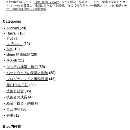
m上の時刻表ツール「
Time Table Viewer
」などを開発・発表する。また、堅牢で安定したサイ
ト
gcd.org
を運営し、会員にサービスを提供。 そこで得たサーバー構築ノウハウを
日経Linux
で、2000年4月から 2年間連載
Categories
Android
(29)
Hawaii
(10)
IPv6
(9)
La Fonera
(12)
SIM
(19)
stone 開発日記
(29)
その他
(21)
システム構築・運用
(85)
ハードウェアの認識と制御
(30)
プログラミングと開発環境
(43)
元CTO の日記
(30)
技術と経営
(35)
技術者の成長
(43)
経済・投資・納税
(9)
自己啓発
(30)
香港
(12)
Blog内検索