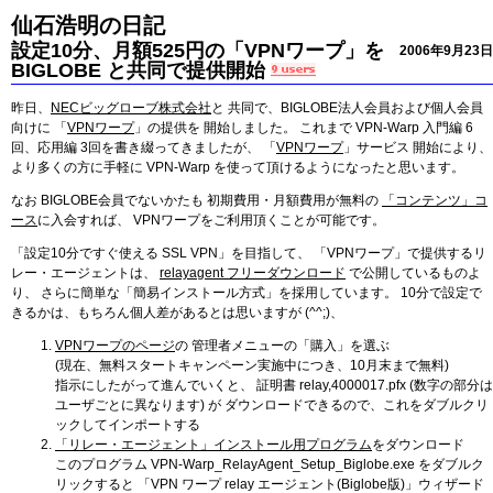
仙石浩明の日記
設定10分、月額525円の「VPNワープ」を
2006年9月23日
BIGLOBE と共同で提供開始
昨日、
NECビッグローブ株式会社
と 共同で、BIGLOBE法人会員および個人会員
向けに 「
VPNワープ
」の提供を 開始しました。 これまで VPN-Warp 入門編 6
回、応用編 3回を書き綴ってきましたが、 「
VPNワープ
」サービス 開始により、
より多くの方に手軽に VPN-Warp を使って頂けるようになったと思います。
なお BIGLOBE会員でないかたも 初期費用・月額費用が無料の
「コンテンツ」コ
ース
に入会すれば、 VPNワープをご利用頂くことが可能です。
「設定10分ですぐ使える SSL VPN」を目指して、 「VPNワープ」で提供するリ
レー・エージェントは、
relayagent フリーダウンロード
で公開しているものよ
り、 さらに簡単な「簡易インストール方式」を採用しています。 10分で設定で
きるかは、もちろん個人差があるとは思いますが (^^;)、
VPNワープのページ
の 管理者メニューの「購入」を選ぶ
(現在、無料スタートキャンペーン実施中につき、10月末まで無料)
指示にしたがって進んでいくと、 証明書 relay,4000017.pfx (数字の部分は
ユーザごとに異なります) が ダウンロードできるので、これをダブルクリ
ックしてインポートする
「リレー・エージェント」インストール用プログラム
をダウンロード
このプログラム VPN-Warp_RelayAgent_Setup_Biglobe.exe をダブルク
リックすると 「VPN ワープ relay エージェント(Biglobe版)」ウィザード