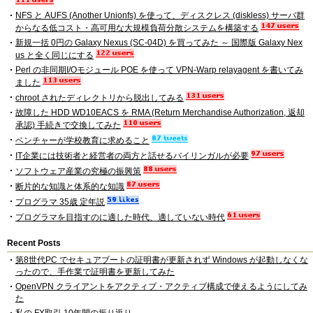
NFS と AUFS (Another Unionfs) を使って、ディスクレス (diskless) サーバ群
からなる低コスト・高可用な大規模負荷分散システムを構築する
新規一括 0円の Galaxy Nexus (SC-04D) を買ってみた ～ 国際版 Galaxy Nex
us と全く同じにする
Perl の非同期I/Oモジュール POE を使って VPN-Warp relayagent を書いてみ
ました
chroot されたディレクトリから脱出してみる
故障した HDD WD10EACS を RMA (Return Merchandise Authorization, 返却
承認) 手続きで交換してみた
ベンチャーが学校教育に求めること
IT企業には技術者と経営者の両方と話せるバイリンガルが必要
ソフトウェア産業の究極の振興策
断片的な知識と体系的な知識
プログラマ 35歳 定年説
プログラマを目指すのに適した時代、適していない時代
Recent Posts
第8世代PC でセキュアブートの証明書が更新されず Windows が起動しなくな
ったので、手作業で証明書を更新してみた
OpenVPN クライアントをアクティブ・アクティブ構成で使えるようにしてみ
た