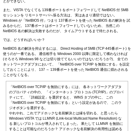
とができない。
また、VISTA でなくても 139番ポートをポートフォワードして NetBIOS 付 SMB
セッションを リモートサーバへ張る方法は、 実はあまり適切ではない。
Windows が「NetBIOS 付」つまり 137番ポートを使った NetBIOS 名の解決を 試
みるからだ。 137番ポートはポートフォワードしていないため、 当然この
NetBIOS 名の解決は失敗するのだが、 タイムアウトするまで待たされる。
では、どうすればいいか？
NetBIOS 名の解決を抑止するには、 Direct Hosting of SMB (TCP 445番ポート) を
使うのが一番である。 通信相手を Windows 2000 以降に限定して構わなければ
(そろそろ Windows 98 などは切り捨ててもいいのではないだろうか?)、 全ての
ネットワークアダプタにおいて、 「NetBIOS over TCP/IP を無効にする」を設定
しておくことにより、 137 ～ 139番ポートを使った NetBIOS 通信に煩わされる
ことがなくなる。
「NetBIOS over TCP/IP を無効にする」には、 各ネットワークアダプタ
のプロパティの中の、 「インターネット プロトコル (TCP/IP)」のプロパ
ティにて、 「詳細設定」を選択すると、 WINS タブの中に、 この
「NetBIOS over TCP/IP を無効にする」という設定があるので、 このラ
ジオボタンを選択する。
やれやれ、これでアドホックな名前解決とは縁を切れる、と思ったら
Windows VISTA では LLMNR (Link-local Multicast Name Resolution) な
る 新しいプロトコルが導入されてしまった。 果たして LLMNR を無効に
することは可能なのだろうか？ アドホックな名前解決の有用性は認める