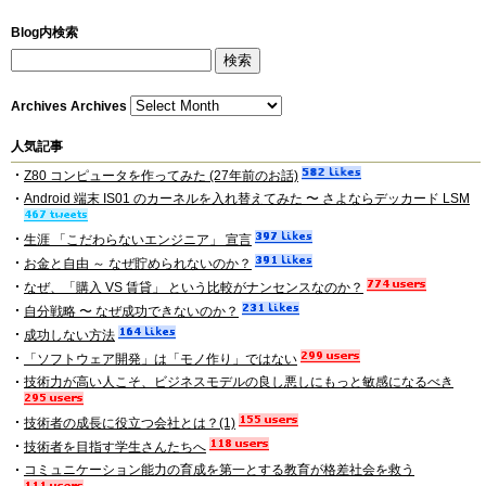
Blog内検索
Archives
Archives
人気記事
Z80 コンピュータを作ってみた (27年前のお話)
Android 端末 IS01 のカーネルを入れ替えてみた 〜 さよならデッカード LSM
生涯 「こだわらないエンジニア」 宣言
お金と自由 ～ なぜ貯められないのか？
なぜ、「購入 VS 賃貸」 という比較がナンセンスなのか？
自分戦略 〜 なぜ成功できないのか？
成功しない方法
「ソフトウェア開発」は「モノ作り」ではない
技術力が高い人こそ、ビジネスモデルの良し悪しにもっと敏感になるべき
技術者の成長に役立つ会社とは？(1)
技術者を目指す学生さんたちへ
コミュニケーション能力の育成を第一とする教育が格差社会を救う