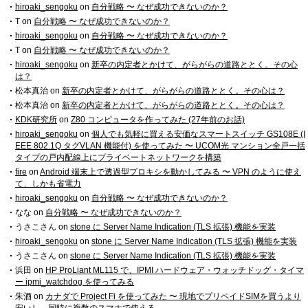
hiroaki_sengoku
on
自分戦略 〜 なぜ成功できないのか？
T
on
自分戦略 〜 なぜ成功できないのか？
hiroaki_sengoku
on
自分戦略 〜 なぜ成功できないのか？
T
on
自分戦略 〜 なぜ成功できないのか？
hiroaki_sengoku
on
新卒の内定者とかけて、がらがらの道路ととく。その心
は？
松本真治
on
新卒の内定者とかけて、がらがらの道路ととく。その心は？
松本真治
on
新卒の内定者とかけて、がらがらの道路ととく。その心は？
KDK研究所
on
Z80 コンピュータを作ってみた (27年前のお話)
hiroaki_sengoku
on
個人でも気軽に買える安価なスマートスイッチ GS108E (I
EEE 802.1Q タグVLAN 機能付) を使ってみた 〜 UCOM光 マンション全戸一括
タイプの戸内配線上にプライベートネットワークを構築
fire
on
Android 端末上で透過型プロキシを動かしてみる 〜 VPN のように使え
て、しかも省電力
hiroaki_sengoku
on
自分戦略 〜 なぜ成功できないのか？
なな
on
自分戦略 〜 なぜ成功できないのか？
うさこさん
on
stone に Server Name Indication (TLS 拡張) 機能を実装
hiroaki_sengoku
on
stone に Server Name Indication (TLS 拡張) 機能を実装
うさこさん
on
stone に Server Name Indication (TLS 拡張) 機能を実装
浜田
on
HP ProLiant ML115 で、IPMI ハードウェア・ウォッチドッグ・タイマ
ー ipmi_watchdog を使ってみる
朱酒
on
カナダで Project Fi を使ってみた 〜 現地でプリペイドSIMを買うより