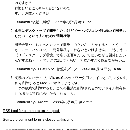
のですか？
お忙しいところを申し訳けないので
すが。お教えください。
Comment by 辻 清昭 — 2008年2月8日 @
19:56
本当はデスクトップで開発したいけどノートパソコン持ち歩いて開発も
したい、という人のための環境構築
開発合宿や、ちょっとカフェで開発、みたいなことをすると、どうして
も「ノートパソコン」に開発環境をいれないといけません。 でも、やっ
ぱり「デスクトップ環境」で広い画面をたっぷり使いながら開発したい
んですよね・・・ で、この2日間くらい、何故かすごく悩みながらい…
Comment by
a++ My RSS 管理人ブログ
— 2008年4月24日 @
16:06
接続のプロパティで、Microsoft ネットワーク用ファイルとプリンタの共
有 を削除すると445/TCPが空くようです。
一つの接続で削除すると、全ての接続で削除されるのでファイル共有を
行う場合は問題がありかもしれません。
Comment by Clworld — 2008年8月30日 @
23:50
RSS
feed for comments on this post.
Sorry, the comment form is closed at this time.