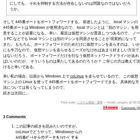
にしても、 それを抑制する方法が存在しないのは問題なのではないだろ
うか。
そして 445番ポートをポートフォワードする。 前述したように、 local マシンの
445番ポートは Windows が使用済なので、 local マシンとは「別のマシン」を用
意することが必要になる。 幸い、最近は仮想マシンが普及しつつあるので、 ノー
トPC などでも local マシンとは別のマシンを同居させることが 現実的になって
きた。 もちろん、ポートフォワードのためだけに仮想マシンを走らすのは、 いか
にも牛刀なので、 仮想マシンを走らせるニーズがなければあまり好ましい方法で
はないだろう。 ポートフォワードだけを行なう仮想ネットワークドライバがあれ
ばいいのだが、 そういうものは果たしてあるのだろうか？ ご存じの方は教えて頂
けると幸いである。
幸い私の場合、以前から Windows 上で
coLinux
を走らせているので、 この仮想
マシン上の Linux を使って 445番ポートをポートフォワードできる。 具体的な方
法については長くなってしまうので、
続きは次回に...
Filed under:
システム構築・運用
— hiroaki_sengoku @ 08:02
Comments (3)
3 Comments
この記事の続きを読みたいのですが。
coLinuxでどうやって、Windowsからの
445番ﾎﾟｰﾄからのデータをﾌｫﾜｰﾄﾞする