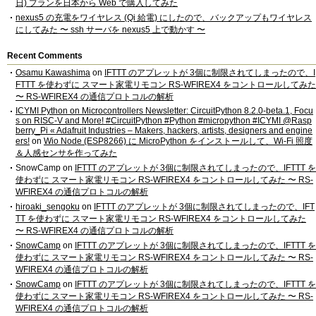
日) プランを日本から Web で購入してみた
nexus5 の充電をワイヤレス (Qi 給電) にしたので、バックアップもワイヤレス
にしてみた 〜 ssh サーバを nexus5 上で動かす 〜
Recent Comments
Osamu Kawashima
on
IFTTT のアプレットが 3個に制限されてしまったので、I
FTTT を使わずに スマート家電リモコン RS-WFIREX4 をコントロールしてみた
〜 RS-WFIREX4 の通信プロトコルの解析
ICYMI Python on Microcontrollers Newsletter: CircuitPython 8.2.0-beta.1, Focu
s on RISC-V and More! #CircuitPython #Python #micropython #ICYMI @Rasp
berry_Pi « Adafruit Industries – Makers, hackers, artists, designers and engine
ers!
on
Wio Node (ESP8266) に MicroPython をインストールして、Wi-Fi 照度
＆人感センサを作ってみた
SnowCamp
on
IFTTT のアプレットが 3個に制限されてしまったので、IFTTT を
使わずに スマート家電リモコン RS-WFIREX4 をコントロールしてみた 〜 RS-
WFIREX4 の通信プロトコルの解析
hiroaki_sengoku
on
IFTTT のアプレットが 3個に制限されてしまったので、IFT
TT を使わずに スマート家電リモコン RS-WFIREX4 をコントロールしてみた
〜 RS-WFIREX4 の通信プロトコルの解析
SnowCamp
on
IFTTT のアプレットが 3個に制限されてしまったので、IFTTT を
使わずに スマート家電リモコン RS-WFIREX4 をコントロールしてみた 〜 RS-
WFIREX4 の通信プロトコルの解析
SnowCamp
on
IFTTT のアプレットが 3個に制限されてしまったので、IFTTT を
使わずに スマート家電リモコン RS-WFIREX4 をコントロールしてみた 〜 RS-
WFIREX4 の通信プロトコルの解析