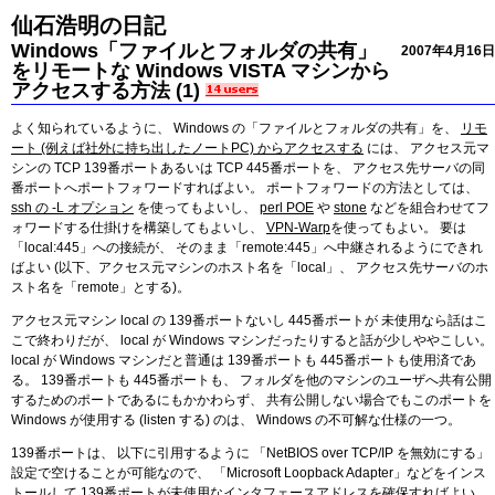
仙石浩明の日記
Windows「ファイルとフォルダの共有」
2007年4月16日
をリモートな Windows VISTA マシンから
アクセスする方法 (1)
よく知られているように、 Windows の「ファイルとフォルダの共有」を、
リモ
ート (例えば社外に持ち出したノートPC) からアクセスする
には、 アクセス元マ
シンの TCP 139番ポートあるいは TCP 445番ポートを、 アクセス先サーバの同
番ポートへポートフォワードすればよい。 ポートフォワードの方法としては、
ssh の -L オプション
を使ってもよいし、
perl POE
や
stone
などを組合わせてフ
ォワードする仕掛けを構築してもよいし、
VPN-Warp
を使ってもよい。 要は
「local:445」への接続が、 そのまま「remote:445」へ中継されるようにできれ
ばよい (以下、アクセス元マシンのホスト名を「local」、 アクセス先サーバのホ
スト名を「remote」とする)。
アクセス元マシン local の 139番ポートないし 445番ポートが 未使用なら話はこ
こで終わりだが、 local が Windows マシンだったりすると話が少しややこしい。
local が Windows マシンだと普通は 139番ポートも 445番ポートも使用済であ
る。 139番ポートも 445番ポートも、 フォルダを他のマシンのユーザへ共有公開
するためのポートであるにもかかわらず、 共有公開しない場合でもこのポートを
Windows が使用する (listen する) のは、 Windows の不可解な仕様の一つ。
139番ポートは、 以下に引用するように 「NetBIOS over TCP/IP を無効にする」
設定で空けることが可能なので、 「Microsoft Loopback Adapter」などをインス
トールして 139番ポートが未使用なインタフェースアドレスを確保すればよい。