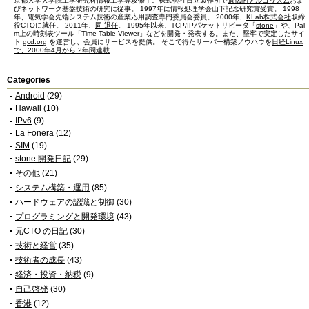
京都大学大学院工学研究科情報工学専攻修了。株式会社日立製作所で
遺伝的アルゴリズム
およ
びネットワーク基盤技術の研究に従事。 1997年に情報処理学会山下記念研究賞受賞。 1998
年、電気学会先端システム技術の産業応用調査専門委員会委員。 2000年、
KLab株式会社
取締
役CTOに就任。 2011年、
同 退任
。 1995年以来、TCP/IPパケットリピータ「
stone
」や、Pal
m上の時刻表ツール「
Time Table Viewer
」などを開発・発表する。また、堅牢で安定したサイ
ト
gcd.org
を運営し、会員にサービスを提供。 そこで得たサーバー構築ノウハウを
日経Linux
で、2000年4月から 2年間連載
Categories
Android
(29)
Hawaii
(10)
IPv6
(9)
La Fonera
(12)
SIM
(19)
stone 開発日記
(29)
その他
(21)
システム構築・運用
(85)
ハードウェアの認識と制御
(30)
プログラミングと開発環境
(43)
元CTO の日記
(30)
技術と経営
(35)
技術者の成長
(43)
経済・投資・納税
(9)
自己啓発
(30)
香港
(12)