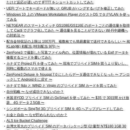
たけど反応が遅いので IFTTT をショートカットしてみた
UEFI ブートでキーボードが無いと GRUB がハングするバグを修正してみた
Windows 10 上の VMware Workstation Player のゲストOS でタグVLAN を使っ
てみる
NETGEAR のスマートスイッチ GS108E/GS116E のポートごとの通信量を取得
して Cacti でグラフ化してみた 〜 通信量を見ることができない Wi-Fi中継機へ
の対処法 〜
配当金領収証の上限は 100万円、複数枚でも簡易書留で送付できるらしい 〜 祝
KLab(株) 初配当 (特別配当 9円) 〜
ZenFone3 で撮影した写真ファイル内の、位置情報が壊れている Exif データを
修復するコードを書いてみた
カナダで Project Fi を使ってみた 〜 現地でプリペイドSIMを買うより安いし、
同時に複数のスマホで使える
ZenFone3 Deluxe を Nougat 7.0 にしたらデータ通信できなくなった 〜 アンロ
ックして Android 6 に戻す 〜
カナダで fido と WIND と Virgin のプリペイド SIM カードを買ってみた
自分戦略 〜 なぜ成功できないのか？
米国 BYOD プリペイド SIM の GoSmart を使ってみた 〜 $35 で 30日間 かけ放
題、4G データ 2.5GB 〜
シンガポール SingTel 3G プリペイド SIM を 4G へアップグレードしてみた
お金と自由 〜 なぜ貯められないのか？
ALS Ice Bucket Challenge
台灣大哥大のプリペイド SIM のデータパッケージ型 (計量型 NT$180 1GB 30