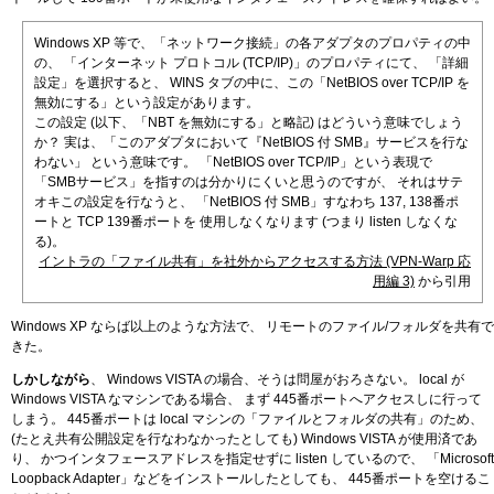
Windows XP 等で、「ネットワーク接続」の各アダプタのプロパティの中
の、 「インターネット プロトコル (TCP/IP)」のプロパティにて、 「詳細
設定」を選択すると、 WINS タブの中に、この「NetBIOS over TCP/IP を
無効にする」という設定があります。
この設定 (以下、「NBT を無効にする」と略記) はどういう意味でしょう
か？ 実は、「このアダプタにおいて『NetBIOS 付 SMB』サービスを行な
わない」 という意味です。 「NetBIOS over TCP/IP」という表現で
「SMBサービス」を指すのは分かりにくいと思うのですが、 それはサテ
オキこの設定を行なうと、 「NetBIOS 付 SMB」すなわち 137, 138番ポ
ートと TCP 139番ポートを 使用しなくなります (つまり listen しなくな
る)。
イントラの「ファイル共有」を社外からアクセスする方法 (VPN-Warp 応
用編 3)
から引用
Windows XP ならば以上のような方法で、 リモートのファイル/フォルダを共有で
きた。
しかしながら
、 Windows VISTA の場合、そうは問屋がおろさない。 local が
Windows VISTA なマシンである場合、 まず 445番ポートへアクセスしに行って
しまう。 445番ポートは local マシンの「ファイルとフォルダの共有」のため、
(たとえ共有公開設定を行なわなかったとしても) Windows VISTA が使用済であ
り、 かつインタフェースアドレスを指定せずに listen しているので、 「Microsoft
Loopback Adapter」などをインストールしたとしても、 445番ポートを空けるこ