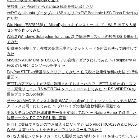
私の FX取引 10年間の振り返り
突然死した Pixel4 から nanaco 残高を救い出した話
exFAT な Ubuntu ブータブル USBメモリ (exFAT Bootable USB Flash Drive) の
作り方
Wio Node (ESP8266) に MicroPython をインストールして、Wi-Fi 照度＆人感
センサを作ってみた
WSL2 (Windows Subsystem for Linux 2) で物理ディスク上の独自 OS を動かし
てみた
所得税を分割して、複数の高還元率クレジットカードを何回も使って納付して
みた
M5Stack ATOM Lite を USBシリアル変換アダプタにしてみた 〜 Raspberry Pi
Pico の UART コンソールを使う 〜
PayPay STEP の新基準をクリアしてみた 〜住民税と健康保険料の支払で1.5%
還元〜
IFTTT のアプレットが 3個に制限されてしまったので、IFTTT を使わずに スマ
ート家電リモコン RS-WFIREX4 をコントロールしてみた 〜 RS-WFIREX4 の
通信プロトコルの解析
サーバの MAC アドレスを偽装 (MAC spoofing) してエッジ・スイッチの MAC
アドレスと同一にしてみた 〜 プロバイダの接続台数制限を回避する
学習リモコンの赤外線波形データを変換してみた 〜 Nature Remo で取得した
波形データを PC-OP-RS1 用に変換
IFTTT に登録できないのでお蔵入りになってた Eco Plugs RC-028W & CT-065
W が、UDP パケットを送るだけでコントロールできた！
IoT な人感センサをトリガーとした照明の点灯/消灯を IFTTT を使って行ってい