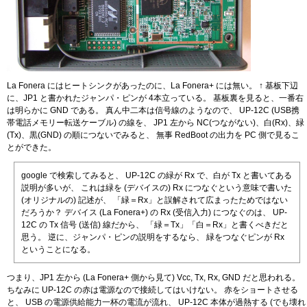
La Fonera にはヒートシンクがあったのに、La Fonera+ には無い。 ↑ 基板下辺
に、JP1 と書かれたジャンパ・ピンが 4本立っている。 基板裏を見ると、一番右
は明らかに GND である。 真ん中二本は信号線のようなので、 UP-12C (USB携
帯電話メモリー転送ケーブル) の線を、 JP1 左から NC(つながない)、白(Rx)、緑
(Tx)、黒(GND) の順につないでみると、 無事 RedBoot の出力を PC 側で見るこ
とができた。
google で検索してみると、 UP-12C の緑が Rx で、白が Tx と書いてある
説明が多いが、 これは緑を (デバイスの) Rx につなぐという意味で書いた
(オリジナルの) 記述が、 「緑＝Rx」と誤解されて広まったためではない
だろうか？ デバイス (La Fonera+) の Rx (受信入力) につなぐのは、 UP-
12C の Tx 信号 (送信) 線だから、 「緑＝Tx」「白＝Rx」と書くべきだと
思う。 逆に、ジャンパ・ピンの説明をするなら、 緑をつなぐピンが Rx
ということになる。
つまり、JP1 左から (La Fonera+ 側から見て) Vcc, Tx, Rx, GND だと思われる。
ちなみに UP-12C の赤は電源なので接続してはいけない。 赤をショートさせる
と、 USB の電源供給能力一杯の電流が流れ、 UP-12C 本体が過熱する (でも壊れ