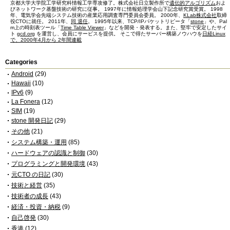
京都大学大学院工学研究科情報工学専攻修了。株式会社日立製作所で
遺伝的アルゴリズム
およ
びネットワーク基盤技術の研究に従事。 1997年に情報処理学会山下記念研究賞受賞。 1998
年、電気学会先端システム技術の産業応用調査専門委員会委員。 2000年、
KLab株式会社
取締
役CTOに就任。 2011年、
同 退任
。 1995年以来、TCP/IPパケットリピータ「
stone
」や、Pal
m上の時刻表ツール「
Time Table Viewer
」などを開発・発表する。また、堅牢で安定したサイ
ト
gcd.org
を運営し、会員にサービスを提供。 そこで得たサーバー構築ノウハウを
日経Linux
で、2000年4月から 2年間連載
Categories
Android
(29)
Hawaii
(10)
IPv6
(9)
La Fonera
(12)
SIM
(19)
stone 開発日記
(29)
その他
(21)
システム構築・運用
(85)
ハードウェアの認識と制御
(30)
プログラミングと開発環境
(43)
元CTO の日記
(30)
技術と経営
(35)
技術者の成長
(43)
経済・投資・納税
(9)
自己啓発
(30)
香港
(12)