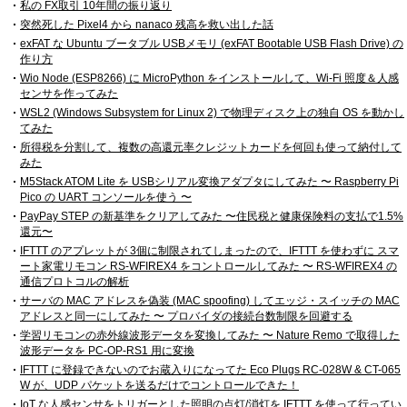
私の FX取引 10年間の振り返り
突然死した Pixel4 から nanaco 残高を救い出した話
exFAT な Ubuntu ブータブル USBメモリ (exFAT Bootable USB Flash Drive) の
作り方
Wio Node (ESP8266) に MicroPython をインストールして、Wi-Fi 照度＆人感
センサを作ってみた
WSL2 (Windows Subsystem for Linux 2) で物理ディスク上の独自 OS を動かし
てみた
所得税を分割して、複数の高還元率クレジットカードを何回も使って納付して
みた
M5Stack ATOM Lite を USBシリアル変換アダプタにしてみた 〜 Raspberry Pi
Pico の UART コンソールを使う 〜
PayPay STEP の新基準をクリアしてみた 〜住民税と健康保険料の支払で1.5%
還元〜
IFTTT のアプレットが 3個に制限されてしまったので、IFTTT を使わずに スマ
ート家電リモコン RS-WFIREX4 をコントロールしてみた 〜 RS-WFIREX4 の
通信プロトコルの解析
サーバの MAC アドレスを偽装 (MAC spoofing) してエッジ・スイッチの MAC
アドレスと同一にしてみた 〜 プロバイダの接続台数制限を回避する
学習リモコンの赤外線波形データを変換してみた 〜 Nature Remo で取得した
波形データを PC-OP-RS1 用に変換
IFTTT に登録できないのでお蔵入りになってた Eco Plugs RC-028W & CT-065
W が、UDP パケットを送るだけでコントロールできた！
IoT な人感センサをトリガーとした照明の点灯/消灯を IFTTT を使って行ってい