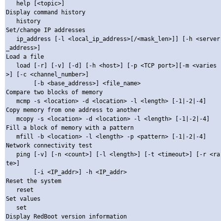
   help [<topic>]

Display command history

   history 

Set/change IP addresses

   ip_address [-l <local_ip_address>[/<mask_len>]] [-h <server
_address>]

Load a file

   load [-r] [-v] [-d] [-h <host>] [-p <TCP port>][-m <varies
>] [-c <channel_number>] 

        [-b <base_address>] <file_name>

Compare two blocks of memory

   mcmp -s <location> -d <location> -l <length> [-1|-2|-4]

Copy memory from one address to another

   mcopy -s <location> -d <location> -l <length> [-1|-2|-4]

Fill a block of memory with a pattern

   mfill -b <location> -l <length> -p <pattern> [-1|-2|-4]

Network connectivity test

   ping [-v] [-n <count>] [-l <length>] [-t <timeout>] [-r <ra
te>]

        [-i <IP_addr>] -h <IP_addr>

Reset the system

   reset 

Set values

   set 

Display RedBoot version information
