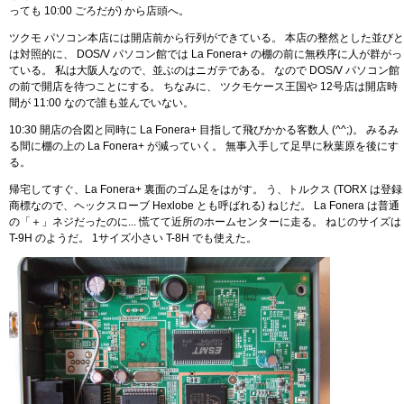
っても 10:00 ごろだが) から店頭へ。
ツクモ パソコン本店には開店前から行列ができている。 本店の整然とした並びと
は対照的に、 DOS/V パソコン館では La Fonera+ の棚の前に無秩序に人が群がっ
ている。 私は大阪人なので、並ぶのはニガテである。 なので DOS/V パソコン館
の前で開店を待つことにする。 ちなみに、 ツクモケース王国や 12号店は開店時
間が 11:00 なので誰も並んでいない。
10:30 開店の合図と同時に La Fonera+ 目指して飛びかかる客数人 (^^;)。 みるみ
る間に棚の上の La Fonera+ が減っていく。 無事入手して足早に秋葉原を後にす
る。
帰宅してすぐ、La Fonera+ 裏面のゴム足をはがす。 う、トルクス (TORX は登録
商標なので、ヘックスローブ Hexlobe とも呼ばれる) ねじだ。 La Fonera は普通
の「＋」ネジだったのに... 慌てて近所のホームセンターに走る。 ねじのサイズは
T-9H のようだ。 1サイズ小さい T-8H でも使えた。