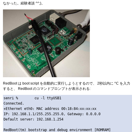
なかった。経験者談 ^^;)。
RedBoot は boot script を自動的に実行しようとするので、 2秒以内に ^C を入力
すると、 RedBoot のコマンドプロンプトが表示される:
senri %        cu -l ttyUSB1

Connected.

+Ethernet eth0: MAC address 00:18:84:xx:xx:xx

IP: 192.168.1.1/255.255.255.0, Gateway: 0.0.0.0

Default server: 192.168.1.254

RedBoot(tm) bootstrap and debug environment [ROMRAM]
