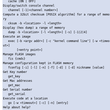
   cache [ON | OFF]

Display/switch console channel

   channel [-1|<channel number>]

Compute a 32bit checksum [POSIX algorithm] for a range of memo
ry

   cksum -b <location> -l <length>

Display (hex dump) a range of memory

   dump -b <location> [-l <length>] [-s] [-1|2|4]

Execute an image

   exec [-b <argv addr>] [-c "kernel command line"] [-w <timeo
ut>]

        [<entry point>]

Manage FLASH images

   fis {cmds}

Manage configuration kept in FLASH memory

   fconfig [-i] [-l] [-n] [-f] [-d] | [-d] nickname [value]

Get Key number

   get_key 

Get Mac addresses

   get_mac 

Get Serial number

   get_serial 

Execute code at a location

   go [-w <timeout>] [-c] [-n] [entry]

Help about help?
