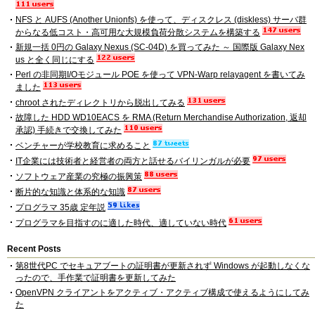
NFS と AUFS (Another Unionfs) を使って、ディスクレス (diskless) サーバ群
からなる低コスト・高可用な大規模負荷分散システムを構築する
新規一括 0円の Galaxy Nexus (SC-04D) を買ってみた ～ 国際版 Galaxy Nex
us と全く同じにする
Perl の非同期I/Oモジュール POE を使って VPN-Warp relayagent を書いてみ
ました
chroot されたディレクトリから脱出してみる
故障した HDD WD10EACS を RMA (Return Merchandise Authorization, 返却
承認) 手続きで交換してみた
ベンチャーが学校教育に求めること
IT企業には技術者と経営者の両方と話せるバイリンガルが必要
ソフトウェア産業の究極の振興策
断片的な知識と体系的な知識
プログラマ 35歳 定年説
プログラマを目指すのに適した時代、適していない時代
Recent Posts
第8世代PC でセキュアブートの証明書が更新されず Windows が起動しなくな
ったので、手作業で証明書を更新してみた
OpenVPN クライアントをアクティブ・アクティブ構成で使えるようにしてみ
た