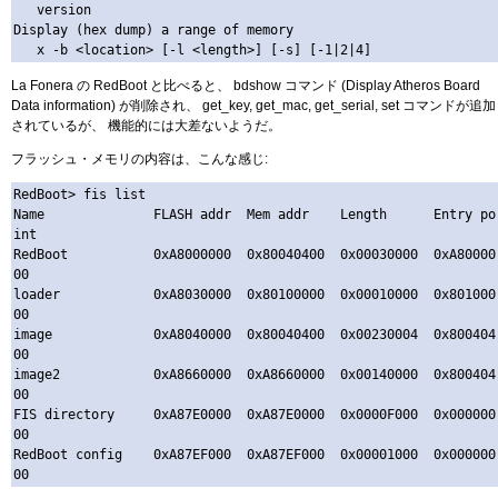
   version 

Display (hex dump) a range of memory

La Fonera の RedBoot と比べると、 bdshow コマンド (Display Atheros Board
Data information) が削除され、 get_key, get_mac, get_serial, set コマンドが追加
されているが、 機能的には大差ないようだ。
フラッシュ・メモリの内容は、こんな感じ:
RedBoot> fis list

Name              FLASH addr  Mem addr    Length      Entry po
int

RedBoot           0xA8000000  0x80040400  0x00030000  0xA80000
00

loader            0xA8030000  0x80100000  0x00010000  0x801000
00

image             0xA8040000  0x80040400  0x00230004  0x800404
00

image2            0xA8660000  0xA8660000  0x00140000  0x800404
00

FIS directory     0xA87E0000  0xA87E0000  0x0000F000  0x000000
00

RedBoot config    0xA87EF000  0xA87EF000  0x00001000  0x000000