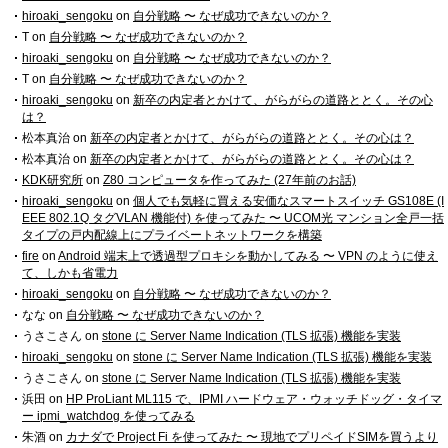
hiroaki_sengoku
on
自分戦略 〜 なぜ成功できないのか？
T
on
自分戦略 〜 なぜ成功できないのか？
hiroaki_sengoku
on
自分戦略 〜 なぜ成功できないのか？
T
on
自分戦略 〜 なぜ成功できないのか？
hiroaki_sengoku
on
新卒の内定者とかけて、がらがらの道路ととく。その心
は？
松本真治
on
新卒の内定者とかけて、がらがらの道路ととく。その心は？
松本真治
on
新卒の内定者とかけて、がらがらの道路ととく。その心は？
KDK研究所
on
Z80 コンピュータを作ってみた (27年前のお話)
hiroaki_sengoku
on
個人でも気軽に買える安価なスマートスイッチ GS108E (I
EEE 802.1Q タグVLAN 機能付) を使ってみた 〜 UCOM光 マンション全戸一括
タイプの戸内配線上にプライベートネットワークを構築
fire
on
Android 端末上で透過型プロキシを動かしてみる 〜 VPN のように使え
て、しかも省電力
hiroaki_sengoku
on
自分戦略 〜 なぜ成功できないのか？
なな
on
自分戦略 〜 なぜ成功できないのか？
うさこさん
on
stone に Server Name Indication (TLS 拡張) 機能を実装
hiroaki_sengoku
on
stone に Server Name Indication (TLS 拡張) 機能を実装
うさこさん
on
stone に Server Name Indication (TLS 拡張) 機能を実装
浜田
on
HP ProLiant ML115 で、IPMI ハードウェア・ウォッチドッグ・タイマ
ー ipmi_watchdog を使ってみる
朱酒
on
カナダで Project Fi を使ってみた 〜 現地でプリペイドSIMを買うより