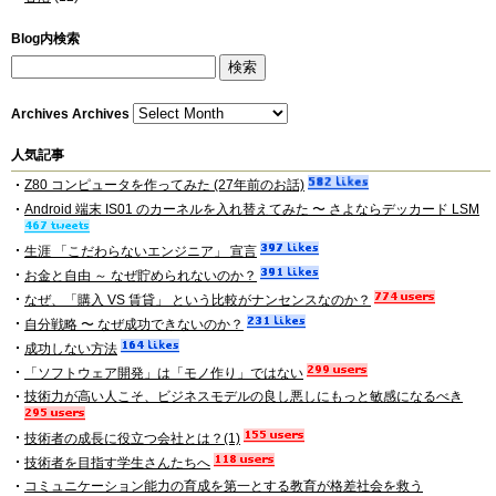
Blog内検索
Archives
Archives
人気記事
Z80 コンピュータを作ってみた (27年前のお話)
Android 端末 IS01 のカーネルを入れ替えてみた 〜 さよならデッカード LSM
生涯 「こだわらないエンジニア」 宣言
お金と自由 ～ なぜ貯められないのか？
なぜ、「購入 VS 賃貸」 という比較がナンセンスなのか？
自分戦略 〜 なぜ成功できないのか？
成功しない方法
「ソフトウェア開発」は「モノ作り」ではない
技術力が高い人こそ、ビジネスモデルの良し悪しにもっと敏感になるべき
技術者の成長に役立つ会社とは？(1)
技術者を目指す学生さんたちへ
コミュニケーション能力の育成を第一とする教育が格差社会を救う