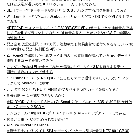
たけど反応が遅いので IFTTT をショートカットしてみた
UEFI ブートでキーボードが無いと GRUB がハングするバグを修正してみた
Windows 10 上の VMware Workstation Player のゲストOS でタグVLAN を使っ
てみる
NETGEAR のスマートスイッチ GS108E/GS116E のポートごとの通信量を取得
して Cacti でグラフ化してみた 〜 通信量を見ることができない Wi-Fi中継機へ
の対処法 〜
配当金領収証の上限は 100万円、複数枚でも簡易書留で送付できるらしい 〜 祝
KLab(株) 初配当 (特別配当 9円) 〜
ZenFone3 で撮影した写真ファイル内の、位置情報が壊れている Exif データを
修復するコードを書いてみた
カナダで Project Fi を使ってみた 〜 現地でプリペイドSIMを買うより安いし、
同時に複数のスマホで使える
ZenFone3 Deluxe を Nougat 7.0 にしたらデータ通信できなくなった 〜 アンロ
ックして Android 6 に戻す 〜
カナダで fido と WIND と Virgin のプリペイド SIM カードを買ってみた
自分戦略 〜 なぜ成功できないのか？
米国 BYOD プリペイド SIM の GoSmart を使ってみた 〜 $35 で 30日間 かけ放
題、4G データ 2.5GB 〜
シンガポール SingTel 3G プリペイド SIM を 4G へアップグレードしてみた
お金と自由 〜 なぜ貯められないのか？
ALS Ice Bucket Challenge
台灣大哥大のプリペイド SIM のデータパッケージ型 (計量型 NT$180 1GB 30