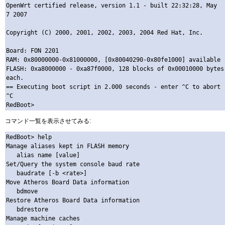
OpenWrt certified release, version 1.1 - built 22:32:28, May  
7 2007

Copyright (C) 2000, 2001, 2002, 2003, 2004 Red Hat, Inc.

Board: FON 2201 

RAM: 0x80000000-0x81000000, [0x80040290-0x80fe1000] available

FLASH: 0xa8000000 - 0xa87f0000, 128 blocks of 0x00010000 bytes 
each.

== Executing boot script in 2.000 seconds - enter ^C to abort

^C

コマンド一覧を表示させてみる:
RedBoot> help

Manage aliases kept in FLASH memory

   alias name [value]

Set/Query the system console baud rate

   baudrate [-b <rate>]

Move Atheros Board Data information

   bdmove 

Restore Atheros Board Data information

   bdrestore 

Manage machine caches
