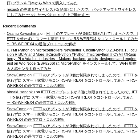
日) プランを日本から Web で購入してみた
nexus5 の充電をワイヤレス (Qi 給電) にしたので、バックアップもワイヤレス
にしてみた 〜 ssh サーバを nexus5 上で動かす 〜
Recent Comments
Osamu Kawashima
on
IFTTT のアプレットが 3個に制限されてしまったので、I
FTTT を使わずに スマート家電リモコン RS-WFIREX4 をコントロールしてみた
〜 RS-WFIREX4 の通信プロトコルの解析
ICYMI Python on Microcontrollers Newsletter: CircuitPython 8.2.0-beta.1, Focu
s on RISC-V and More! #CircuitPython #Python #micropython #ICYMI @Rasp
berry_Pi « Adafruit Industries – Makers, hackers, artists, designers and engine
ers!
on
Wio Node (ESP8266) に MicroPython をインストールして、Wi-Fi 照度
＆人感センサを作ってみた
SnowCamp
on
IFTTT のアプレットが 3個に制限されてしまったので、IFTTT を
使わずに スマート家電リモコン RS-WFIREX4 をコントロールしてみた 〜 RS-
WFIREX4 の通信プロトコルの解析
hiroaki_sengoku
on
IFTTT のアプレットが 3個に制限されてしまったので、IFT
TT を使わずに スマート家電リモコン RS-WFIREX4 をコントロールしてみた
〜 RS-WFIREX4 の通信プロトコルの解析
SnowCamp
on
IFTTT のアプレットが 3個に制限されてしまったので、IFTTT を
使わずに スマート家電リモコン RS-WFIREX4 をコントロールしてみた 〜 RS-
WFIREX4 の通信プロトコルの解析
SnowCamp
on
IFTTT のアプレットが 3個に制限されてしまったので、IFTTT を
使わずに スマート家電リモコン RS-WFIREX4 をコントロールしてみた 〜 RS-
WFIREX4 の通信プロトコルの解析