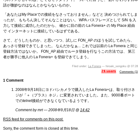
語が微妙なのはなんとかならないものか。
「あなたはMy Placeでの接続をなさっておりません」などと 決めつけられてしま
ったが、 もちろん決してそんなことはない。 WPA パスフレーズとして S/N を入
力して接続に成功したのだから、 確かに目の前の La Fonera+ の My Place 経由
で インターネットに接続しているはずである。
さて、どうしたものか、と思いつつ、試しに FON_AP のほうを試してみたら、
あっさり登録できてしまった。 なんだかなぁ... これでは以前の La Fonera と同じ
登録方法ではないか。 FON_AP 経由でルータ登録を行なうこの方法では、 第三
者が勝手に他人の La Fonera+ を登録できてしまう。
Filed under:
La Fonera
— hiroaki_sengoku @ 07:28
Comments (1)
1 Comment
2008年9月18日にヨドバシカメラで購入したLa Fonera+は、取り付けネ
ジが「＋（プラス）ネジ」に変更されていました。また、9000番ポート
でのtelnet接続ができなくなているようです。
Comment by mrt — 2008年9月18日 @
14:42
RSS
feed for comments on this post.
Sorry, the comment form is closed at this time.