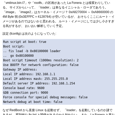
「vmlinux.bin.l7」や「rootfs」の区画があった La Fonera とは様変わりしてい
る。 サイズからいって、「loader」は単なるイニシャル・ローダであろう。
「image」「image2」はカーネル・イメージ？ 0xA8270004 ～ 0xA8660000 の
4M Byte 弱 (0x3EFFFC = 4128764) が空いているが、 おそらくここにルート・イ
メージがあるのではないかと思われる。 ルート・イメージにしては少し小さすぎ
る気がするが、 おいおい解析していく予定。
設定 (fconfig) は次のようになっていた:
Run script at boot: true

Boot script:

.. fis load -b 0x80100000 loader

..  go 0x80100000

Boot script timeout (1000ms resolution): 2

Use BOOTP for network configuration: false

Gateway IP address:

Local IP address: 192.168.1.1

Local IP address mask: 255.255.255.0

Default server IP address: 192.168.1.254

Console baud rate: 9600

GDB connection port: 9000

Force console for special debug messages: false

なぜ RedBoot から直接 Linux を起動せず、 「loader」を起動しているのか謎で
あるが、 変則的な fis list と関係があるのかも知れない。 また、La Fonera と異な