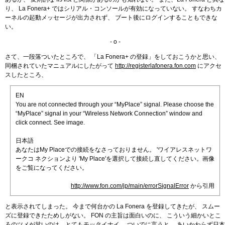
り、 La Fonera+ ではシリアル・コンソールが有効になっていない。 すなわちカ
ーネルの起動メッセージが出力されず、 ブート後にログインすることもできな
い。
- o -
さて、一段落ついたところで、 「La Fonera+ の登録」をしておこうかと思い、
同梱されていたマニュアルにしたがって
http://registerlafonera.fon.com
にアクセ
スしたところ、
EN
You are not connected through your “MyPlace” signal. Please choose the
“MyPlace” signal in your “Wireless Network Connection” window and
click connect. See image.
日本語
あなたはMy Placeでの接続をなさっておりません。 'ワイアレスネットワ
ークコ ネクションより 'My Place'を選択して接続し直してください。画像
をご覧になってください。
http://www.fon.com/jp/main/errorSignalError
から引用
と表示されてしまった。 今まで何台かの La Fonera を登録してきたが、 スムー
ズに登録できたためしがない。 FON の主旨は面白いのに、 こういう細かいとこ
ろのツメが甘いのは、とてもモッタイナイ。 ついでに言うと、 あいかわらず日本