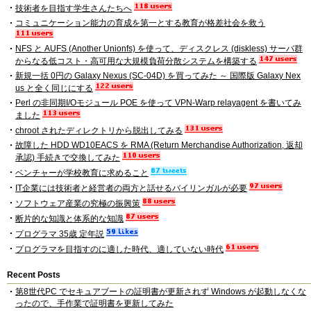
技術者を目指す学生さんたちへ
コミュニケーション能力の育成を第一とする教育が格差社会を救う
NFS と AUFS (Another Unionfs) を使って、ディスクレス (diskless) サーバ群
からなる低コスト・高可用な大規模負荷分散システムを構築する
新規一括 0円の Galaxy Nexus (SC-04D) を買ってみた ～ 国際版 Galaxy Nex
us と全く同じにする
Perl の非同期I/Oモジュール POE を使って VPN-Warp relayagent を書いてみ
ました
chroot されたディレクトリから脱出してみる
故障した HDD WD10EACS を RMA (Return Merchandise Authorization, 返却
承認) 手続きで交換してみた
ベンチャーが学校教育に求めること
IT企業には技術者と経営者の両方と話せるバイリンガルが必要
ソフトウェア産業の究極の振興策
断片的な知識と体系的な知識
プログラマ 35歳 定年説
プログラマを目指すのに適した時代、適していない時代
Recent Posts
第8世代PC でセキュアブートの証明書が更新されず Windows が起動しなくな
ったので、手作業で証明書を更新してみた