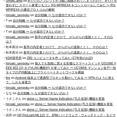
SnowCamp
on
IFTTT のアプレットが 3個に制限されてしまったので、IFTTT を
使わずに スマート家電リモコン RS-WFIREX4 をコントロールしてみた 〜 RS-
WFIREX4 の通信プロトコルの解析
hiroaki_sengoku
on
自分戦略 〜 なぜ成功できないのか？
T
on
自分戦略 〜 なぜ成功できないのか？
hiroaki_sengoku
on
自分戦略 〜 なぜ成功できないのか？
T
on
自分戦略 〜 なぜ成功できないのか？
hiroaki_sengoku
on
新卒の内定者とかけて、がらがらの道路ととく。その心
は？
松本真治
on
新卒の内定者とかけて、がらがらの道路ととく。その心は？
松本真治
on
新卒の内定者とかけて、がらがらの道路ととく。その心は？
KDK研究所
on
Z80 コンピュータを作ってみた (27年前のお話)
hiroaki_sengoku
on
個人でも気軽に買える安価なスマートスイッチ GS108E (I
EEE 802.1Q タグVLAN 機能付) を使ってみた 〜 UCOM光 マンション全戸一括
タイプの戸内配線上にプライベートネットワークを構築
fire
on
Android 端末上で透過型プロキシを動かしてみる 〜 VPN のように使え
て、しかも省電力
hiroaki_sengoku
on
自分戦略 〜 なぜ成功できないのか？
なな
on
自分戦略 〜 なぜ成功できないのか？
うさこさん
on
stone に Server Name Indication (TLS 拡張) 機能を実装
hiroaki_sengoku
on
stone に Server Name Indication (TLS 拡張) 機能を実装
うさこさん
on
stone に Server Name Indication (TLS 拡張) 機能を実装
浜田
on
HP ProLiant ML115 で、IPMI ハードウェア・ウォッチドッグ・タイマ