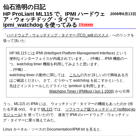
仙石浩明の日記
HP ProLiant ML115 で、IPMI ハードウェ
2008年6月13日
ア・ウォッチドッグ・タイマー
ipmi_watchdog を使ってみる
「
ハードウェア・ウォッチドッグ・タイマー iTCO_wdt のススメ
」へのリンクを
張って頂いた:
HP ML115 には IPMI (Intelligent Platform Management Interface) という
便利なインターフェイスが内蔵されています。 ... (中略) ... IPMI 機能の一
つ、watchdog timer 機能を利用してみようと思います。
... (中略) ...
watchdog timer の動作に関しては、
こちら
の方が 詳しいので興味ある方
はご確認ください。 さて、どうやって watchdog を起こすかというと、
先ほどインストールしたドライバと ipmitool を利用します。
Watchdog Timer / IPMItool (Jun 1,2008)
から引用
うっ、ML115 の IPMI には、 ウォッチドッグ・タイマーの機能もあったのか (何
たる不覚 orz)。 今まで
ML115
では、
ソフトウェア版ウォッチドッグ (softdog.ko
モジュール)
を 使っていたので、 速攻で IPMI のハードウェア・ウォッチドッ
グ・タイマーに乗り換えてみた。
Linux カーネル・ソースの Documentation/IPMI.txt を見ると、