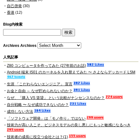
自己啓発
(30)
香港
(12)
Blog内検索
Archives
Archives
人気記事
Z80 コンピュータを作ってみた (27年前のお話)
Android 端末 IS01 のカーネルを入れ替えてみた 〜 さよならデッカード LSM
生涯 「こだわらないエンジニア」 宣言
お金と自由 ～ なぜ貯められないのか？
なぜ、「購入 VS 賃貸」 という比較がナンセンスなのか？
自分戦略 〜 なぜ成功できないのか？
成功しない方法
「ソフトウェア開発」は「モノ作り」ではない
技術力が高い人こそ、ビジネスモデルの良し悪しにもっと敏感になるべき
技術者の成長に役立つ会社とは？(1)