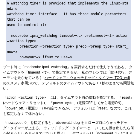
A watchdog timer is provided that implements the Linux-sta
ndard

watchdog timer interface.  It has three module parameters 
that can be

used to control it:

  modprobe ipmi_watchdog timeout=<t> pretimeout=<t> action
=<action type>

      preaction=<preaction type> preop=<preop type> start_
now=x

ブート時に「modprobe ipmi_watchdog」を実行するだけで使えそうである。 タ
イムアウトを「timeout=
<t>
」で指定できるが、 私のマシンでは「蹴り代行」デ
ーモンを走らせている (「
ハードウェア・ウォッチドッグ・タイマー iTCO_wdt
のススメ
」参照) ので、 デフォルトのタイムアウトである 10 秒のままでも問題無
い。
「action=
<action type>
」には、タイムアウト時の挙動を指定する。 「reset」
(ハードウェア・リセット)、 「power_cycle」(電源OFF してから電源ON)、
「power_off」(電源OFF) を指定できるが、 デフォルトは「reset」なので、これ
も指定しなくて構わない。
「nowayout=0」を指定すると、 /dev/watchdog をクローズ時にウォッチドッ
グ・タイマーが止まる。 ウォッチドッグ・タイマーは、 いったん動き出したら何
が起ろうと止めるべきではないと思うし、 デフォルトは「nowayout=1」(つまり