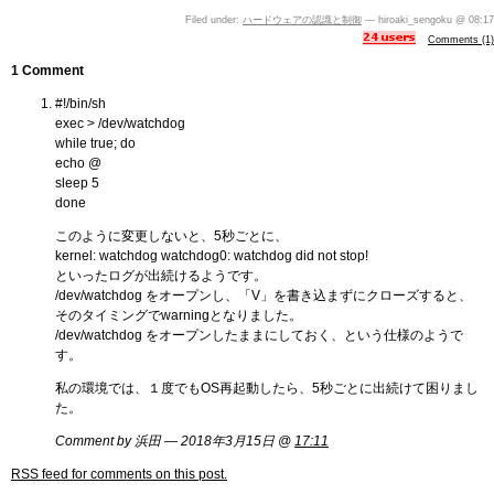
Filed under:
ハードウェアの認識と制御
— hiroaki_sengoku @ 08:17
Comments (1)
1 Comment
#!/bin/sh
exec > /dev/watchdog
while true; do
echo @
sleep 5
done
このように変更しないと、5秒ごとに、
kernel: watchdog watchdog0: watchdog did not stop!
といったログが出続けるようです。
/dev/watchdog をオープンし、「V」を書き込まずにクローズすると、
そのタイミングでwarningとなりました。
/dev/watchdog をオープンしたままにしておく、という仕様のようで
す。
私の環境では、１度でもOS再起動したら、5秒ごとに出続けて困りまし
た。
Comment by 浜田 — 2018年3月15日 @
17:11
RSS
feed for comments on this post.