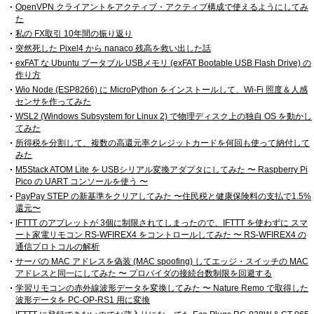
OpenVPN クライアントをアクティブ・アクティブ構成で使えるようにしてみ
た
私の FX取引 10年間の振り返り
突然死した Pixel4 から nanaco 残高を救い出した話
exFAT な Ubuntu ブータブル USBメモリ (exFAT Bootable USB Flash Drive) の
作り方
Wio Node (ESP8266) に MicroPython をインストールして、Wi-Fi 照度＆人感
センサを作ってみた
WSL2 (Windows Subsystem for Linux 2) で物理ディスク上の独自 OS を動かし
てみた
所得税を分割して、複数の高還元率クレジットカードを何回も使って納付して
みた
M5Stack ATOM Lite を USBシリアル変換アダプタにしてみた 〜 Raspberry Pi
Pico の UART コンソールを使う 〜
PayPay STEP の新基準をクリアしてみた 〜住民税と健康保険料の支払で1.5%
還元〜
IFTTT のアプレットが 3個に制限されてしまったので、IFTTT を使わずに スマ
ート家電リモコン RS-WFIREX4 をコントロールしてみた 〜 RS-WFIREX4 の
通信プロトコルの解析
サーバの MAC アドレスを偽装 (MAC spoofing) してエッジ・スイッチの MAC
アドレスと同一にしてみた 〜 プロバイダの接続台数制限を回避する
学習リモコンの赤外線波形データを変換してみた 〜 Nature Remo で取得した
波形データを PC-OP-RS1 用に変換