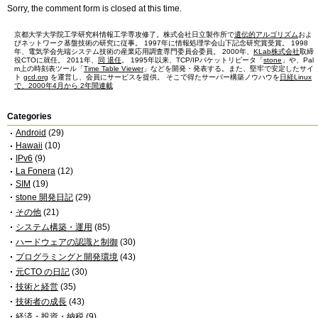
Sorry, the comment form is closed at this time.
京都大学大学院工学研究科情報工学専攻修了。株式会社日立製作所で
遺伝的アルゴリズム
およ
びネットワーク基盤技術の研究に従事。 1997年に情報処理学会山下記念研究賞受賞。 1998
年、電気学会先端システム技術の産業応用調査専門委員会委員。 2000年、
KLab株式会社
取締
役CTOに就任。 2011年、
同 退任
。 1995年以来、TCP/IPパケットリピータ「
stone
」や、Pal
m上の時刻表ツール「
Time Table Viewer
」などを開発・発表する。また、堅牢で安定したサイ
ト
gcd.org
を運営し、会員にサービスを提供。 そこで得たサーバー構築ノウハウを
日経Linux
で、2000年4月から 2年間連載
Categories
Android
(29)
Hawaii
(10)
IPv6
(9)
La Fonera
(12)
SIM
(19)
stone 開発日記
(29)
その他
(21)
システム構築・運用
(85)
ハードウェアの認識と制御
(30)
プログラミングと開発環境
(43)
元CTO の日記
(30)
技術と経営
(35)
技術者の成長
(43)
経済・投資・納税
(9)