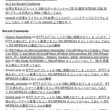
ALS Ice Bucket Challenge
台灣大哥大のプリペイド SIM のデータパッケージ型 (計量型 NT$180 1GB 30
日) プランを日本から Web で購入してみた
nexus5 の充電をワイヤレス (Qi 給電) にしたので、バックアップもワイヤレス
にしてみた 〜 ssh サーバを nexus5 上で動かす 〜
Recent Comments
Osamu Kawashima
on
IFTTT のアプレットが 3個に制限されてしまったので、I
FTTT を使わずに スマート家電リモコン RS-WFIREX4 をコントロールしてみた
〜 RS-WFIREX4 の通信プロトコルの解析
ICYMI Python on Microcontrollers Newsletter: CircuitPython 8.2.0-beta.1, Focu
s on RISC-V and More! #CircuitPython #Python #micropython #ICYMI @Rasp
berry_Pi « Adafruit Industries – Makers, hackers, artists, designers and engine
ers!
on
Wio Node (ESP8266) に MicroPython をインストールして、Wi-Fi 照度
＆人感センサを作ってみた
SnowCamp
on
IFTTT のアプレットが 3個に制限されてしまったので、IFTTT を
使わずに スマート家電リモコン RS-WFIREX4 をコントロールしてみた 〜 RS-
WFIREX4 の通信プロトコルの解析
hiroaki_sengoku
on
IFTTT のアプレットが 3個に制限されてしまったので、IFT
TT を使わずに スマート家電リモコン RS-WFIREX4 をコントロールしてみた
〜 RS-WFIREX4 の通信プロトコルの解析
SnowCamp
on
IFTTT のアプレットが 3個に制限されてしまったので、IFTTT を
使わずに スマート家電リモコン RS-WFIREX4 をコントロールしてみた 〜 RS-
WFIREX4 の通信プロトコルの解析