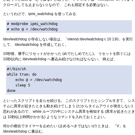
クローズしても止まらない) なので、 これも指定する必要はない。
というわけで、ipmi_watchdog を使ってみる:
# modprobe ipmi_watchdog

/dev/watchdog が存在しない場合は、「mknod /dev/watchdog c 10 130」を実行
して、 /dev/watchdog を作成しておく。
10秒後、勝手にリセットがかかった (めでたしめでたし)。 リセットを防ぐには
10秒以内に /dev/watchdog へ書込み続けなければならない。 例えば、
#!/bin/sh

while true; do

    echo @ > /dev/watchdog

    sleep 5

といったスクリプトを走らせ続ける。 このスクリプトだとシンプルすぎて、 シス
テムに異常が起きたときも動き続けてしまう (だからタイムアウトが発生しない)
恐れがあるので、 while ループの中にシステム異常を検知する (異常が起きたとき
は 10秒以上時間がかかる) ようなコマンドを入れておくとよい。
何かの都合でタイマーを止めたい (止めるべきではないが) ときは、 「V」を
/dev/watchdog に書込む。