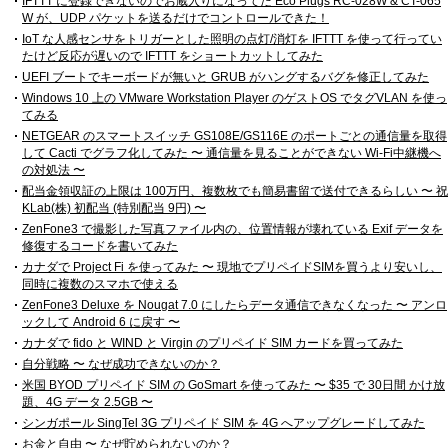
IFTTT に登録できないのでお蔵入りになってた Eco Plugs RC-028W & CT-065
W が、UDP パケットを送るだけでコントロールできた！
IoT な人感センサをトリガーとした照明の点灯/消灯を IFTTT を使って行ってい
たけど反応が遅いので IFTTT をショートカットしてみた
UEFI ブートでキーボードが無いと GRUB がハングするバグを修正してみた
Windows 10 上の VMware Workstation Player のゲストOS でタグVLAN を使っ
てみる
NETGEAR のスマートスイッチ GS108E/GS116E のポートごとの通信量を取得
して Cacti でグラフ化してみた 〜 通信量を見ることができない Wi-Fi中継機へ
の対処法 〜
配当金領収証の上限は 100万円、複数枚でも簡易書留で送付できるらしい 〜 祝
KLab(株) 初配当 (特別配当 9円) 〜
ZenFone3 で撮影した写真ファイル内の、位置情報が壊れている Exif データを
修復するコードを書いてみた
カナダで Project Fi を使ってみた 〜 現地でプリペイドSIMを買うより安いし、
同時に複数のスマホで使える
ZenFone3 Deluxe を Nougat 7.0 にしたらデータ通信できなくなった 〜 アンロ
ックして Android 6 に戻す 〜
カナダで fido と WIND と Virgin のプリペイド SIM カードを買ってみた
自分戦略 〜 なぜ成功できないのか？
米国 BYOD プリペイド SIM の GoSmart を使ってみた 〜 $35 で 30日間 かけ放
題、4G データ 2.5GB 〜
シンガポール SingTel 3G プリペイド SIM を 4G へアップグレードしてみた
お金と自由 〜 なぜ貯められないのか？